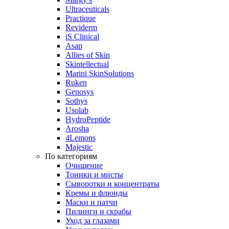
Ultraceuticals
Practique
Reviderm
iS Clinical
Asap
Allies of Skin
Skintellectual
Marini SkinSolutions
Ruken
Genosys
Sothys
Usolab
HydroPeptide
Arosha
4Lemons
Majestic
По категориям
Очищение
Тоники и мисты
Сыворотки и концентраты
Кремы и флюиды
Маски и патчи
Пилинги и скрабы
Уход за глазами