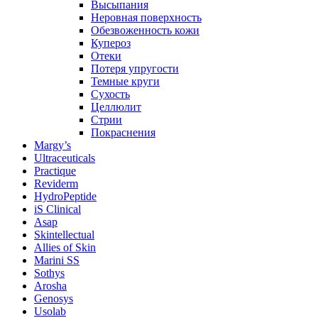
Высыпания
Неровная поверхность
Обезвоженность кожи
Купероз
Отеки
Потеря упругости
Темные круги
Сухость
Целлюлит
Стрии
Покраснения
Margy’s
Ultraceuticals
Practique
Reviderm
HydroPeptide
iS Clinical
Asap
Skintellectual
Allies of Skin
Marini SS
Sothys
Arosha
Genosys
Usolab