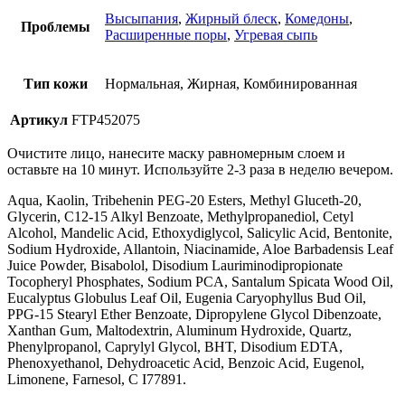
Высыпания
,
Жирный блеск
,
Комедоны
,
Проблемы
Расширенные поры
,
Угревая сыпь
Тип кожи
Нормальная, Жирная, Комбинированная
Артикул
FTP452075
Очистите лицо, нанесите маску равномерным слоем и
оставьте на 10 минут. Используйте 2-3 раза в неделю вечером.
Aqua, Kaolin, Tribehenin PEG-20 Esters, Methyl Gluceth-20,
Glycerin, C12-15 Alkyl Benzoate, Methylpropanediol, Cetyl
Alcohol, Mandelic Acid, Ethoxydiglycol, Salicylic Acid, Bentonite,
Sodium Hydroxide, Allantoin, Niacinamide, Aloe Barbadensis Leaf
Juice Powder, Bisabolol, Disodium Lauriminodipropionate
Tocopheryl Phosphates, Sodium PCA, Santalum Spicata Wood Oil,
Eucalyptus Globulus Leaf Oil, Eugenia Caryophyllus Bud Oil,
PPG-15 Stearyl Ether Benzoate, Dipropylene Glycol Dibenzoate,
Xanthan Gum, Maltodextrin, Aluminum Hydroxide, Quartz,
Phenylpropanol, Caprylyl Glycol, BHT, Disodium EDTA,
Phenoxyethanol, Dehydroacetic Acid, Benzoic Acid, Eugenol,
Limonene, Farnesol, C I77891.