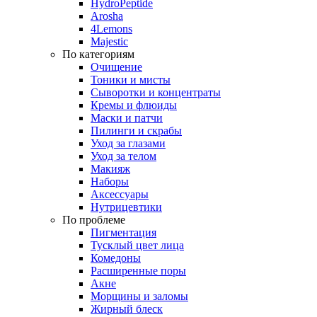
HydroPeptide
Arosha
4Lemons
Majestic
По категориям
Очищение
Тоники и мисты
Сыворотки и концентраты
Кремы и флюиды
Маски и патчи
Пилинги и скрабы
Уход за глазами
Уход за телом
Макияж
Наборы
Аксессуары
Нутрицевтики
По проблеме
Пигментация
Тусклый цвет лица
Комедоны
Расширенные поры
Акне
Морщины и заломы
Жирный блеск