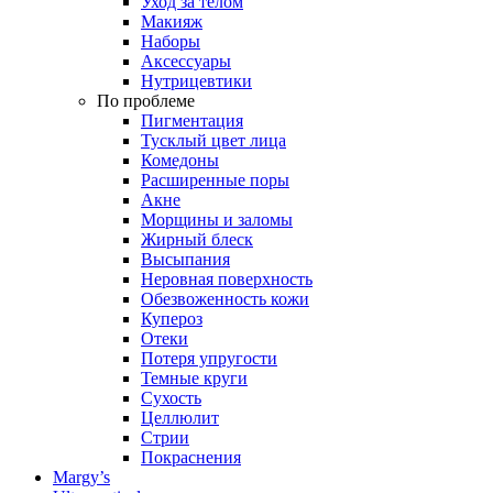
Уход за телом
Макияж
Наборы
Аксессуары
Нутрицевтики
По проблеме
Пигментация
Тусклый цвет лица
Комедоны
Расширенные поры
Акне
Морщины и заломы
Жирный блеск
Высыпания
Неровная поверхность
Обезвоженность кожи
Купероз
Отеки
Потеря упругости
Темные круги
Сухость
Целлюлит
Стрии
Покраснения
Margy’s