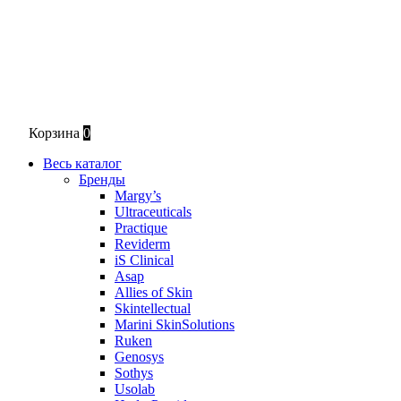
Корзина
0
Весь каталог
Бренды
Margy’s
Ultraceuticals
Practique
Reviderm
iS Clinical
Asap
Allies of Skin
Skintellectual
Marini SkinSolutions
Ruken
Genosys
Sothys
Usolab