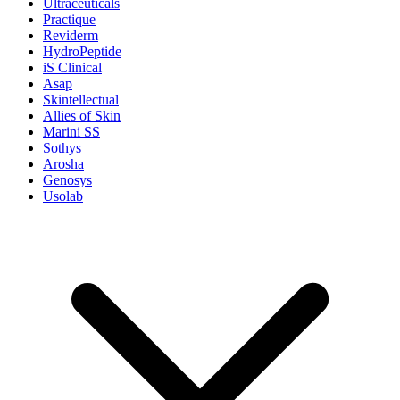
Ultraceuticals
Practique
Reviderm
HydroPeptide
iS Clinical
Asap
Skintellectual
Allies of Skin
Marini SS
Sothys
Arosha
Genosys
Usolab