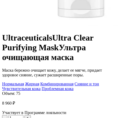
Ultraceuticals
Ultra Clear
Purifying Mask
Ультра
очищающая маска
Маска бережно очищает кожу, делает ее мягче, придает
здоровое сияние, сужает расширенные поры.
Нормальная
Жирная
Комбинированная
Сияние и тон
Чувствительная кожа
Проблемная кожа
Объем: 75
8 960
₽
Участвует в Программе лояльности