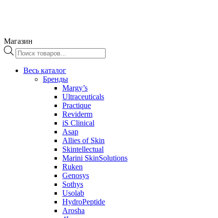
Магазин
Поиск
товаров
Весь каталог
Бренды
Margy’s
Ultraceuticals
Practique
Reviderm
iS Clinical
Asap
Allies of Skin
Skintellectual
Marini SkinSolutions
Ruken
Genosys
Sothys
Usolab
HydroPeptide
Arosha