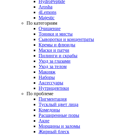
HydroPeptide
Arosha
4Lemons
Majestic
По категориям
Очищение
Тоники и мисты
Сыворотки и концентраты
Кремы и флюиды
Маски и патчи
Пилинги и скрабы
Уход за глазами
Уход за телом
Макияж
Наборы
Аксессуары
Нутрицевтики
По проблеме
Пигментация
Тусклый цвет лица
Комедоны
Расширенные поры
Акне
Морщины и заломы
Жирный блеск