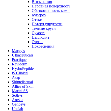
Высыпания
Неровная поверхность
Обезвоженность кожи
Купероз
Отеки
Потеря упругости
Темные круги
Сухость
Целлюлит
Стрии
Покраснения
Margy’s
Ultraceuticals
Practique
Reviderm
HydroPeptide
iS Clinical
Asap
Skintellectual
Allies of Skin
Marini SS
Sothys
Arosha
Genosys
Usolab