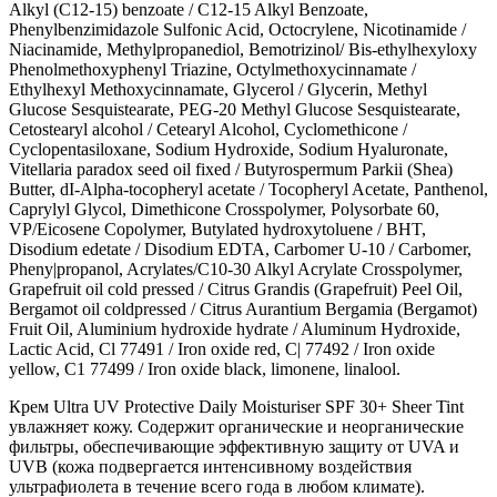
Alkyl (C12-15) benzoate / C12-15 Alkyl Benzoate,
Phenylbenzimidazole Sulfonic Acid, Octocrylene, Nicotinamide /
Niacinamide, Methylpropanediol, Bemotrizinol/ Bis-ethylhexyloxy
Phenolmethoxyphenyl Triazine, Octylmethoxycinnamate /
Ethylhexyl Methoxycinnamate, Glycerol / Glycerin, Methyl
Glucose Sesquistearate, PEG-20 Methyl Glucose Sesquistearate,
Cetostearyl alcohol / Cetearyl Alcohol, Cyclomethicone /
Cyclopentasiloxane, Sodium Hydroxide, Sodium Hyaluronate,
Vitellaria paradox seed oil fixed / Butyrospermum Parkii (Shea)
Butter, dI-Alpha-tocopheryl acetate / Tocopheryl Acetate, Panthenol,
Caprylyl Glycol, Dimethicone Crosspolymer, Polysorbate 60,
VP/Eicosene Copolymer, Butylated hydroxytoluene / BHT,
Disodium edetate / Disodium EDTA, Carbomer U-10 / Carbomer,
Pheny|propanol, Acrylates/C10-30 Alkyl Acrylate Crosspolymer,
Grapefruit oil cold pressed / Citrus Grandis (Grapefruit) Peel Oil,
Bergamot oil coldpressed / Citrus Aurantium Bergamia (Bergamot)
Fruit Oil, Aluminium hydroxide hydrate / Aluminum Hydroxide,
Lactic Acid, Cl 77491 / Iron oxide red, C| 77492 / Iron oxide
yellow, C1 77499 / Iron oxide black, limonene, linalool.
Крем Ultra UV Protective Daily Moisturiser SPF 30+ Sheer Tint
увлажняет кожу. Содержит органические и неорганические
фильтры, обеспечивающие эффективную защиту от UVA и
UVB (кожа подвергается интенсивному воздействия
ультрафиолета в течение всего года в любом климате).