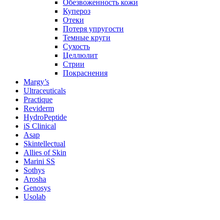
Обезвоженность кожи
Купероз
Отеки
Потеря упругости
Темные круги
Сухость
Целлюлит
Стрии
Покраснения
Margy’s
Ultraceuticals
Practique
Reviderm
HydroPeptide
iS Clinical
Asap
Skintellectual
Allies of Skin
Marini SS
Sothys
Arosha
Genosys
Usolab