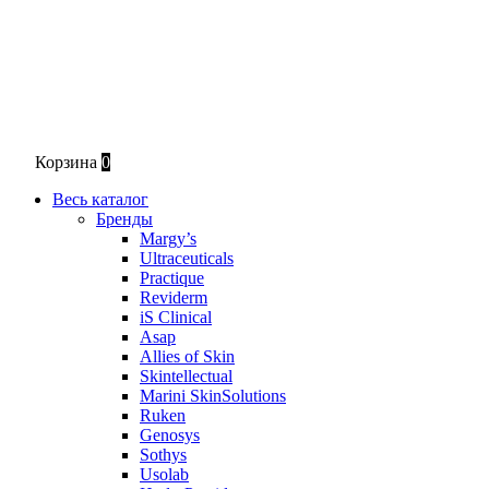
Корзина
0
Весь каталог
Бренды
Margy’s
Ultraceuticals
Practique
Reviderm
iS Clinical
Asap
Allies of Skin
Skintellectual
Marini SkinSolutions
Ruken
Genosys
Sothys
Usolab