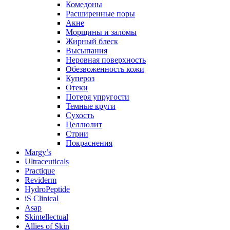
Комедоны
Расширенные поры
Акне
Морщины и заломы
Жирный блеск
Высыпания
Неровная поверхность
Обезвоженность кожи
Купероз
Отеки
Потеря упругости
Темные круги
Сухость
Целлюлит
Стрии
Покраснения
Margy’s
Ultraceuticals
Practique
Reviderm
HydroPeptide
iS Clinical
Asap
Skintellectual
Allies of Skin