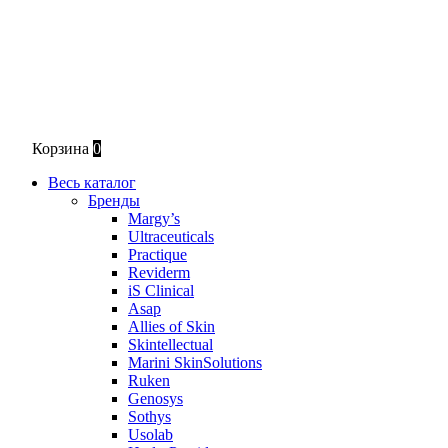
Корзина
0
Весь каталог
Бренды
Margy’s
Ultraceuticals
Practique
Reviderm
iS Clinical
Asap
Allies of Skin
Skintellectual
Marini SkinSolutions
Ruken
Genosys
Sothys
Usolab