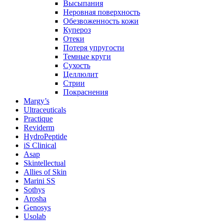
Высыпания
Неровная поверхность
Обезвоженность кожи
Купероз
Отеки
Потеря упругости
Темные круги
Сухость
Целлюлит
Стрии
Покраснения
Margy’s
Ultraceuticals
Practique
Reviderm
HydroPeptide
iS Clinical
Asap
Skintellectual
Allies of Skin
Marini SS
Sothys
Arosha
Genosys
Usolab