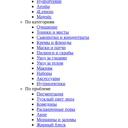
HydroPeptide
Arosha
4Lemons
Majestic
По категориям
Очищение
Тоники и мисты
Сыворотки и концентраты
Кремы и флюиды
Маски и патчи
Пилинги и скрабы
Уход за глазами
Уход за телом
Макияж
Наборы
Аксессуары
Нутрицевтики
По проблеме
Пигментация
Тусклый цвет лица
Комедоны
Расширенные поры
Акне
Морщины и заломы
Жирный блеск