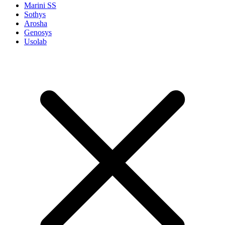
Marini SS
Sothys
Arosha
Genosys
Usolab