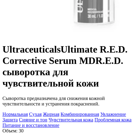
Ultraceuticals
Ultimate R.E.D.
Corrective Serum MD
R.E.D.
сыворотка для
чувствительной кожи
Сыворотка предназначена для снижения кожной
чувствительности и устранения покраснений.
Нормальная
Сухая
Жирная
Комбинированная
Увлажнение
Защита
Сияние и тон
Чувствительная кожа
Проблемная кожа
Питание и восстановление
Объем: 30