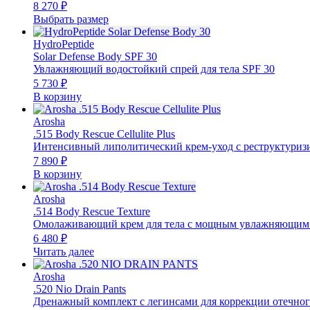
8 270
₽
Выбрать размер
HydroPeptide
Solar Defense Body SPF 30
Увлажняющий водостойкий спрей для тела SPF 30
5 730
₽
В корзину
Arosha
.515 Body Rescue Cellulite Plus
Интенсивный липолитический крем-уход с реструктури
7 890
₽
В корзину
Arosha
.514 Body Rescue Texture
Омолаживающий крем для тела с мощным увлажняющим
6 480
₽
Читать далее
Arosha
.520 Nio Drain Pants
Дренажный комплект с легинсами для коррекции отечно