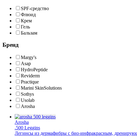
SPF-средство
Флюид
Крем
Гель
Бальзам
Бренд
Margy's
Asap
HydroPeptide
Reviderm
Practique
Marini SkinSolutions
Sothys
Usolab
Arosha
Arosha
.500 Leggins
Легинсы из дермафибры с био-инфракрасным, дрениру