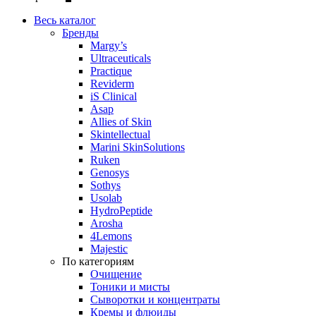
Весь каталог
Бренды
Margy’s
Ultraceuticals
Practique
Reviderm
iS Clinical
Asap
Allies of Skin
Skintellectual
Marini SkinSolutions
Ruken
Genosys
Sothys
Usolab
HydroPeptide
Arosha
4Lemons
Majestic
По категориям
Очищение
Тоники и мисты
Сыворотки и концентраты
Кремы и флюиды