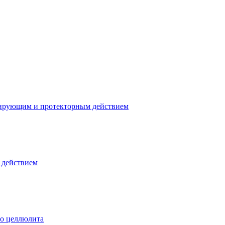
зирующим и протекторным действием
 действием
го целлюлита