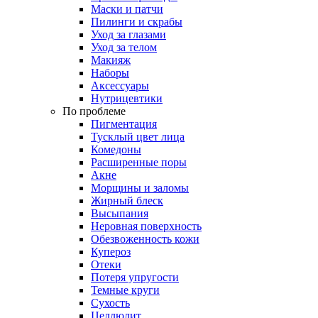
Маски и патчи
Пилинги и скрабы
Уход за глазами
Уход за телом
Макияж
Наборы
Аксессуары
Нутрицевтики
По проблеме
Пигментация
Тусклый цвет лица
Комедоны
Расширенные поры
Акне
Морщины и заломы
Жирный блеск
Высыпания
Неровная поверхность
Обезвоженность кожи
Купероз
Отеки
Потеря упругости
Темные круги
Сухость
Целлюлит