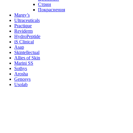
Стрии
Покраснения
Margy’s
Ultraceuticals
Practique
Reviderm
HydroPeptide
iS Clinical
Asap
Skintellectual
Allies of Skin
Marini SS
Sothys
Arosha
Genosys
Usolab