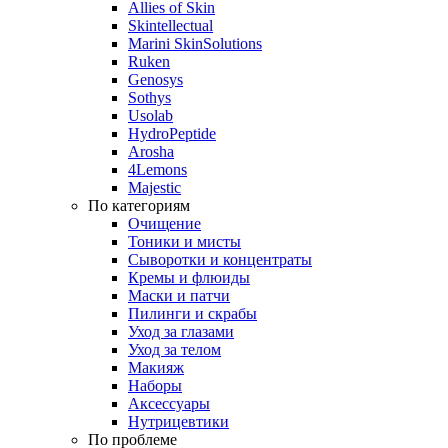
Allies of Skin
Skintellectual
Marini SkinSolutions
Ruken
Genosys
Sothys
Usolab
HydroPeptide
Arosha
4Lemons
Majestic
По категориям
Очищение
Тоники и мисты
Сыворотки и концентраты
Кремы и флюиды
Маски и патчи
Пилинги и скрабы
Уход за глазами
Уход за телом
Макияж
Наборы
Аксессуары
Нутрицевтики
По проблеме