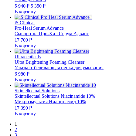
Первоначальная
Текущая
5 940
₽
5 350
₽
цена
цена:
В корзину
составляла
5
5
350 ₽.
iS Clinical
940 ₽.
Pro-Heal Serum Advance+
Сыворотка Про-Хил Серум Адванс
17 700
₽
В корзину
Ultraceuticals
Ultra Brightening Foaming Cleanser
Ультра отбеливающая пенка для умывания
6 980
₽
В корзину
Skintellectual Solutions
Skintellectual Solutions Niacinamide 10%
Микроэмульсия Ниацинамид 10%
17 390
₽
В корзину
1
2
3