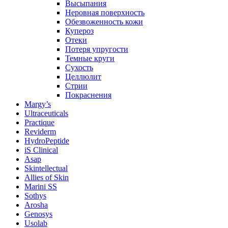
Высыпания
Неровная поверхность
Обезвоженность кожи
Купероз
Отеки
Потеря упругости
Темные круги
Сухость
Целлюлит
Стрии
Покраснения
Margy’s
Ultraceuticals
Practique
Reviderm
HydroPeptide
iS Clinical
Asap
Skintellectual
Allies of Skin
Marini SS
Sothys
Arosha
Genosys
Usolab