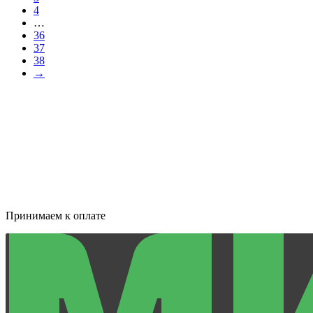
4
…
36
37
38
→
Принимаем к оплате