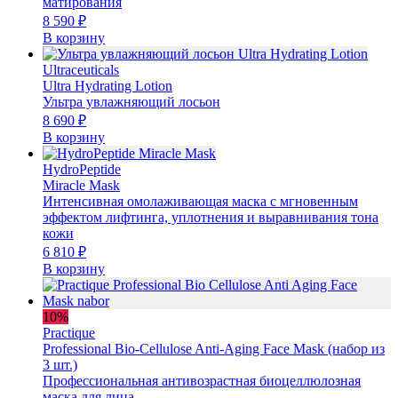
матирования
8 590
₽
В корзину
Ultraceuticals
Ultra Hydrating Lotion
Ультра увлажняющий лосьон
8 690
₽
В корзину
HydroPeptide
Miracle Mask
Интенсивная омолаживающая маска с мгновенным
эффектом лифтинга, уплотнения и выравнивания тона
кожи
6 810
₽
В корзину
10%
Practique
Professional Bio-Cellulose Anti-Aging Face Mask (набор из
3 шт.)
Профессиональная антивозрастная биоцеллюлозная
маска для лица