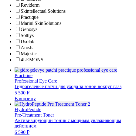
Reviderm
Skintellectual Solutions
Practique
Marini SkinSolutions
Genosys
Sothys
Usolab
Arosha
Majestic
4LEMONS
Practique
Professional Eye Care
Гидрогелевые патчи для ухода за зоной вокруг глаз
5 500
₽
В корзину
HydroPeptide
Pre-Treatment Toner
Активизирующий тоник с мощным увлажняющим
действием
6 590
₽