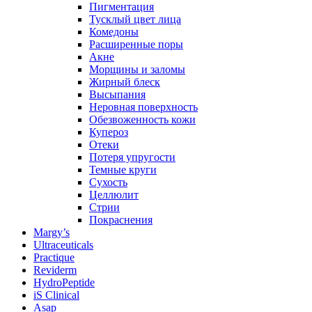
Пигментация
Тусклый цвет лица
Комедоны
Расширенные поры
Акне
Морщины и заломы
Жирный блеск
Высыпания
Неровная поверхность
Обезвоженность кожи
Купероз
Отеки
Потеря упругости
Темные круги
Сухость
Целлюлит
Стрии
Покраснения
Margy’s
Ultraceuticals
Practique
Reviderm
HydroPeptide
iS Clinical
Asap