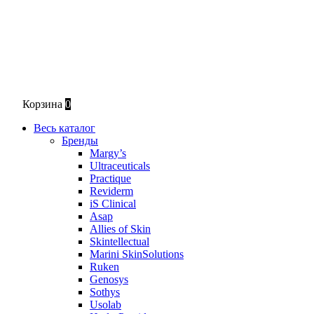
Корзина
0
Весь каталог
Бренды
Margy’s
Ultraceuticals
Practique
Reviderm
iS Clinical
Asap
Allies of Skin
Skintellectual
Marini SkinSolutions
Ruken
Genosys
Sothys
Usolab