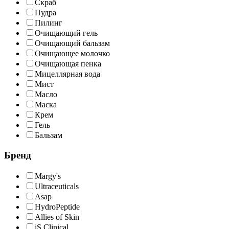
Скраб
Пудра
Пилинг
Очищающий гель
Очищающий бальзам
Очищающее молочко
Очищающая пенка
Мицеллярная вода
Мист
Масло
Маска
Крем
Гель
Бальзам
Бренд
Margy's
Ultraceuticals
Asap
HydroPeptide
Allies of Skin
iS Clinical