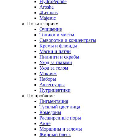
HydroPeptide
Arosha
4Lemons
Majestic
По категориям
Очищение
Тоники и мисты
Сыворотки и концентраты
Кремы и флюиды
Маски и патчи
Пилинги и скрабы
Уход за глазами
Уход за телом
Макияж
Наборы
Аксессуары
Нутрицевтики
По проблеме
Пигментация
Тусклый цвет лица
Комедоны
Расширенные поры
Акне
Морщины и заломы
Жирный блеск