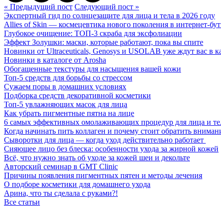
« Предыдущий пост
Следующий пост »
Экспертный гид по солнцезащите для лица и тела в 2026 году
Allies of Skin — космецевтика нового поколения в интернет-бу
Глубокое очищение: ТОП-3 скраба для эксфолиации
Эффект Золушки: маски, которые работают, пока вы спите
Новинки от Ultraceuticals, Genosys и USOLAB уже ждут вас в к
Новинки в каталоге от Arosha
Обогащенные текстуры для насыщения вашей кожи
Топ-5 средств для борьбы со стрессом
Сужаем поры в домашних условиях
Подборка средств декоративной косметики
Топ-5 увлажняющих масок для лица
Как убрать пигментные пятна на лице
6 самых эффективных омолаживающих процедур для лица и те
Когда начинать пить коллаген и почему стоит обратить внимани
Сыворотки для лица — когда уход действительно работает
Сияющее лицо без блеска: особенности ухода за жирной кожей
Всё, что нужно знать об уходе за кожей шеи и декольте
Авторский семинар в GMT Clinic
Причины появления пигментных пятен и методы лечения
О подборе косметики для домашнего ухода
Арина, что ты сделала с руками?!
Все статьи