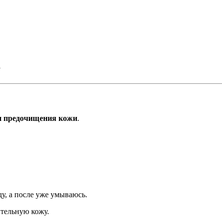
а
ап предочищения кожи
.
у, а после уже умываюсь.
ительную кожу.