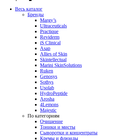
Весь каталог
Бренды
Margy’s
Ultraceuticals
Practique
Reviderm
iS Clinical
Asap
Allies of Skin
Skintellectual
Marini SkinSolutions
Ruken
Genosys
Sothys
Usolab
HydroPeptide
Arosha
4Lemons
Majestic
По категориям
Очищение
Тоники и мисты
Сыворотки и концентраты
Кремы и флюиды