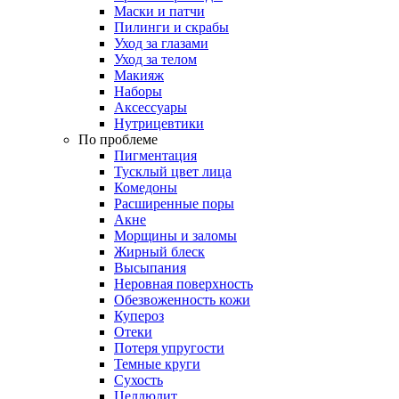
Маски и патчи
Пилинги и скрабы
Уход за глазами
Уход за телом
Макияж
Наборы
Аксессуары
Нутрицевтики
По проблеме
Пигментация
Тусклый цвет лица
Комедоны
Расширенные поры
Акне
Морщины и заломы
Жирный блеск
Высыпания
Неровная поверхность
Обезвоженность кожи
Купероз
Отеки
Потеря упругости
Темные круги
Сухость
Целлюлит