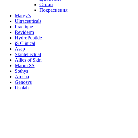
Стрии
Покраснения
Margy’s
Ultraceuticals
Practique
Reviderm
HydroPeptide
iS Clinical
Asap
Skintellectual
Allies of Skin
Marini SS
Sothys
Arosha
Genosys
Usolab