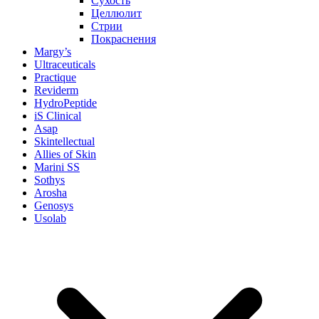
Сухость
Целлюлит
Стрии
Покраснения
Margy’s
Ultraceuticals
Practique
Reviderm
HydroPeptide
iS Clinical
Asap
Skintellectual
Allies of Skin
Marini SS
Sothys
Arosha
Genosys
Usolab