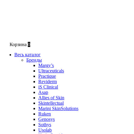
Корзина
0
Весь каталог
Бренды
Margy’s
Ultraceuticals
Practique
Reviderm
iS Clinical
Asap
Allies of Skin
Skintellectual
Marini SkinSolutions
Ruken
Genosys
Sothys
Usolab