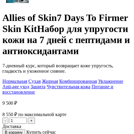
Allies of Skin
7 Days To Firmer
Skin Kit
Набор для упругости
кожи на 7 дней с пептидами и
антиоксидантами
7-дневный курс, который возвращает коже упругость,
гладкость и ухоженное сияние.
Нормальная
Сухая
Жирная
Комбинированная
Увлажнение
Anti-age уход
Защита
Чувствительная кожа
Питание и
восстановление
9 500
₽
8 550
₽
по максимальной карте
Доставка
Купить сейчас
В корзину