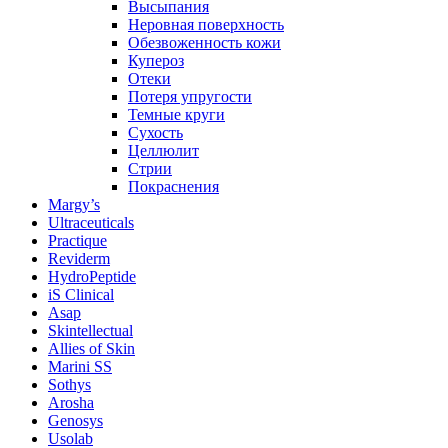
Высыпания
Неровная поверхность
Обезвоженность кожи
Купероз
Отеки
Потеря упругости
Темные круги
Сухость
Целлюлит
Стрии
Покраснения
Margy’s
Ultraceuticals
Practique
Reviderm
HydroPeptide
iS Clinical
Asap
Skintellectual
Allies of Skin
Marini SS
Sothys
Arosha
Genosys
Usolab