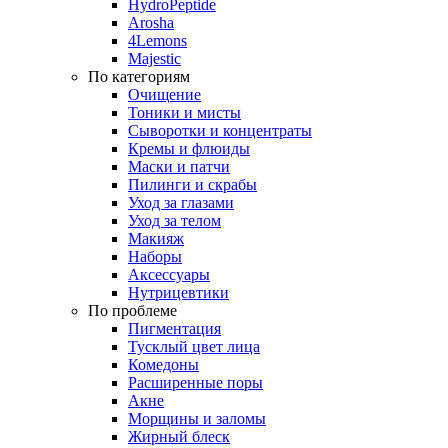
HydroPeptide
Arosha
4Lemons
Majestic
По категориям
Очищение
Тоники и мисты
Сыворотки и концентраты
Кремы и флюиды
Маски и патчи
Пилинги и скрабы
Уход за глазами
Уход за телом
Макияж
Наборы
Аксессуары
Нутрицевтики
По проблеме
Пигментация
Тусклый цвет лица
Комедоны
Расширенные поры
Акне
Морщины и заломы
Жирный блеск