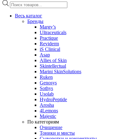
Поиск
товаров
Весь каталог
Бренды
Margy’s
Ultraceuticals
Practique
Reviderm
iS Clinical
Asap
Allies of Skin
Skintellectual
Marini SkinSolutions
Ruken
Genosys
Sothys
Usolab
HydroPeptide
Arosha
4Lemons
Majestic
По категориям
Очищение
Тоники и мисты
Сыворотки и концентраты