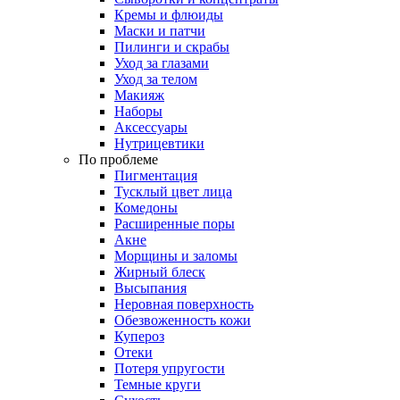
Кремы и флюиды
Маски и патчи
Пилинги и скрабы
Уход за глазами
Уход за телом
Макияж
Наборы
Аксессуары
Нутрицевтики
По проблеме
Пигментация
Тусклый цвет лица
Комедоны
Расширенные поры
Акне
Морщины и заломы
Жирный блеск
Высыпания
Неровная поверхность
Обезвоженность кожи
Купероз
Отеки
Потеря упругости
Темные круги