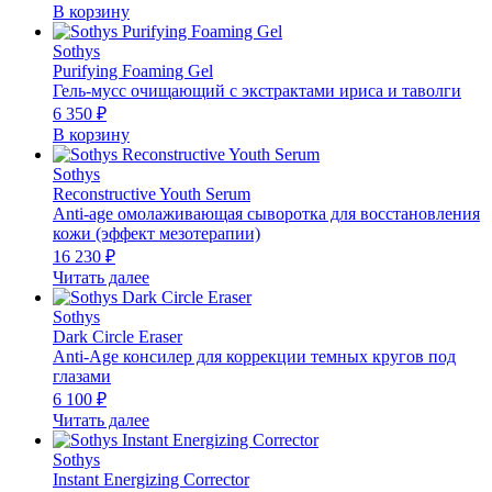
В корзину
Sothys
Purifying Foaming Gel
Гель-мусс очищающий с экстрактами ириса и таволги
6 350
₽
В корзину
Sothys
Reconstructive Youth Serum
Anti-age омолаживающая сыворотка для восстановления
кожи (эффект мезотерапии)
16 230
₽
Читать далее
Sothys
Dark Circle Eraser
Anti-Age консилер для коррекции темных кругов под
глазами
6 100
₽
Читать далее
Sothys
Instant Energizing Corrector