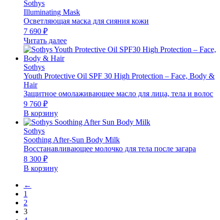
Sothys
Illuminating Mask
Осветляющая маска для сияния кожи
7 690
₽
Читать далее
Sothys
Youth Protective Oil SPF 30 High Protection – Face, Body &
Hair
Защитное омолаживающее масло для лица, тела и волос
9 760
₽
В корзину
Sothys
Soothing After-Sun Body Milk
Восстанавливающее молочко для тела после загара
8 300
₽
В корзину
←
1
2
3