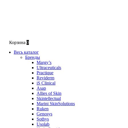
Корзина
0
Весь каталог
Бренды
Margy’s
Ultraceuticals
Practique
Reviderm
iS Clinical
Asap
Allies of Skin
Skintellectual
Marini SkinSolutions
Ruken
Genosys
Sothys
Usolab