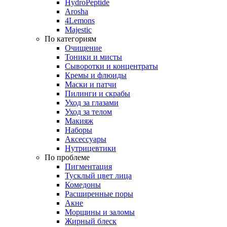
HydroPeptide
Arosha
4Lemons
Majestic
По категориям
Очищение
Тоники и мисты
Сыворотки и концентраты
Кремы и флюиды
Маски и патчи
Пилинги и скрабы
Уход за глазами
Уход за телом
Макияж
Наборы
Аксессуары
Нутрицевтики
По проблеме
Пигментация
Тусклый цвет лица
Комедоны
Расширенные поры
Акне
Морщины и заломы
Жирный блеск