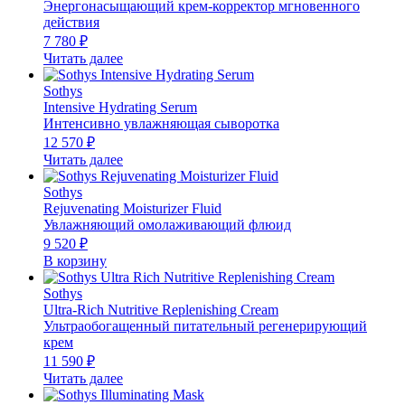
Энергонасыщающий крем-корректор мгновенного
действия
7 780
₽
Читать далее
Sothys
Intensive Hydrating Serum
Интенсивно увлажняющая сыворотка
12 570
₽
Читать далее
Sothys
Rejuvenating Moisturizer Fluid
Увлажняющий омолаживающий флюид
9 520
₽
В корзину
Sothys
Ultra-Rich Nutritive Replenishing Cream
Ультраобогащенный питательный регенерирующий
крем
11 590
₽
Читать далее