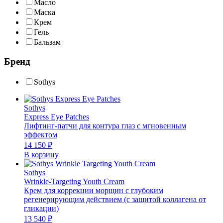
Масло
Маска
Крем
Гель
Бальзам
Бренд
Sothys
Sothys
Express Eye Patches
Лифтинг-патчи для контура глаз с мгновенным
эффектом
14 150
₽
В корзину
Sothys
Wrinkle-Targeting Youth Cream
Крем для коррекции морщин с глубоким
регенерирующим действием (с защитой коллагена от
гликации)
13 540
₽