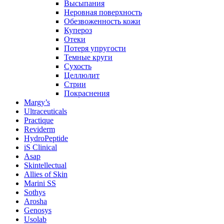
Высыпания
Неровная поверхность
Обезвоженность кожи
Купероз
Отеки
Потеря упругости
Темные круги
Сухость
Целлюлит
Стрии
Покраснения
Margy’s
Ultraceuticals
Practique
Reviderm
HydroPeptide
iS Clinical
Asap
Skintellectual
Allies of Skin
Marini SS
Sothys
Arosha
Genosys
Usolab