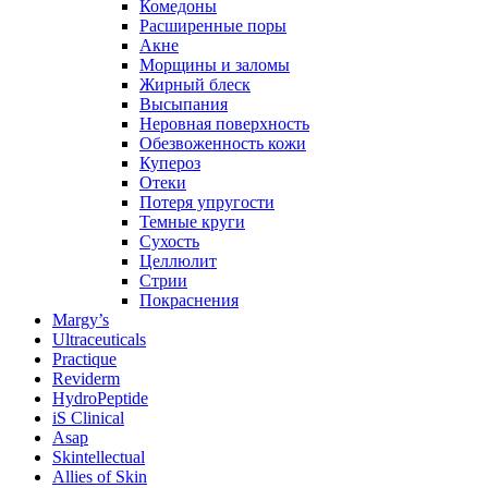
Комедоны
Расширенные поры
Акне
Морщины и заломы
Жирный блеск
Высыпания
Неровная поверхность
Обезвоженность кожи
Купероз
Отеки
Потеря упругости
Темные круги
Сухость
Целлюлит
Стрии
Покраснения
Margy’s
Ultraceuticals
Practique
Reviderm
HydroPeptide
iS Clinical
Asap
Skintellectual
Allies of Skin