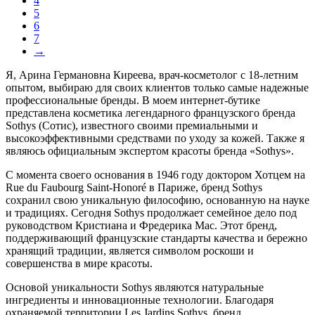
4
5
6
7
→
Я, Арина Германовна Киреева, врач-косметолог с 18-летним
опытом, выбираю для своих клиентов только самые надежные
профессиональные бренды. В моем интернет-бутике
представлена косметика легендарного французского бренда
Sothys (Сотис), известного своими премиальными и
высокоэффективными средствами по уходу за кожей. Также я
являюсь официальным экспертом красоты бренда «Sothys».
С момента своего основания в 1946 году доктором Хотцем на
Rue du Faubourg Saint-Honoré в Париже, бренд Sothys
сохранил свою уникальную философию, основанную на науке
и традициях. Сегодня Sothys продолжает семейное дело под
руководством Кристиана и Фредерика Мас. Этот бренд,
поддерживающий французские стандарты качества и бережно
хранящий традиции, является символом роскоши и
совершенства в мире красоты.
Основой уникальности Sothys являются натуральные
ингредиенты и инновационные технологии. Благодаря
охраняемой территории Les Jardins Sothys, бренд