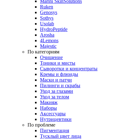
Marini SkinSolutions
Ruken
Genosys
Sothys
Usolab
HydroPeptide
Arosha
4Lemons
Majestic
По категориям
Очищение
Тоники и мисты
Сыворотки и концентраты
Кремы и флюиды
Маски и патчи
Пилинги и скрабы
Уход за глазами
Уход за телом
Макияж
Наборы
Аксессуары
Нутрицевтики
По проблеме
Пигментация
Тусклый цвет лица