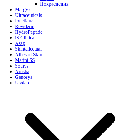
Покраснения
Margy’s
Ultraceuticals
Practique
Reviderm
HydroPeptide
iS Clinical
Asap
Skintellectual
Allies of Skin
Marini SS
Sothys
Arosha
Genosys
Usolab