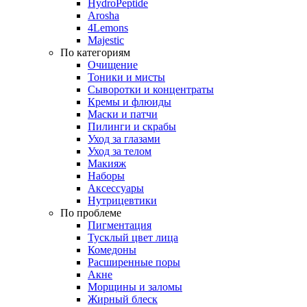
HydroPeptide
Arosha
4Lemons
Majestic
По категориям
Очищение
Тоники и мисты
Сыворотки и концентраты
Кремы и флюиды
Маски и патчи
Пилинги и скрабы
Уход за глазами
Уход за телом
Макияж
Наборы
Аксессуары
Нутрицевтики
По проблеме
Пигментация
Тусклый цвет лица
Комедоны
Расширенные поры
Акне
Морщины и заломы
Жирный блеск