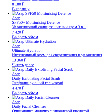
8 180
₽
В корзину
Asap
SPF50+ Moisturising Defence
Увлажняющий солнцезащитный крем 3 в 1
7 420
₽
Выбрать объем
Asap
Ultimate Hydration
Интенсивный крем для сверхпитания и увлажнения
13 360
₽
Читать далее
Asap
Daily Exfoliating Facial Scrub
Эксфолиирующий гель-скраб
4 470
₽
Выбрать объем
Asap
Daily Facial Cleanser
Очищающее молочко с гликолевой кислотой