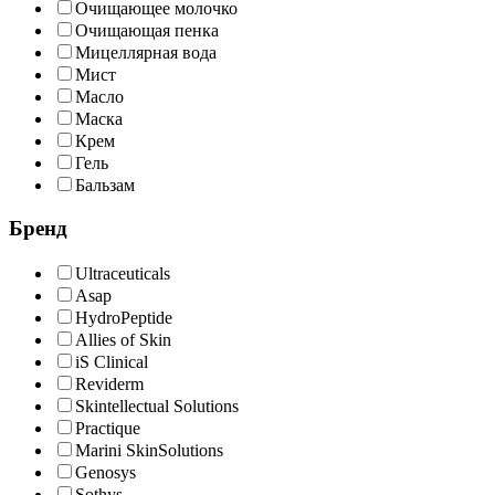
Очищающее молочко
Очищающая пенка
Мицеллярная вода
Мист
Масло
Маска
Крем
Гель
Бальзам
Бренд
Ultraceuticals
Asap
HydroPeptide
Allies of Skin
iS Clinical
Reviderm
Skintellectual Solutions
Practique
Marini SkinSolutions
Genosys
Sothys