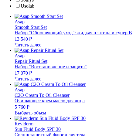
Usolab
Asap
Smooth Start Set
Набор "Обновляющий уход": жидкая платина и супер В
13 540
₽
Читать далее
Asap
Repair Ritual Set
Набор "Восстановление и защита"
17 070
₽
Читать далее
Asap
C2O Cream To Oil Cleanser
Очищающее крем масло для лица
5 760
₽
Выбрать объем
Reviderm
Sun Fluid Body SPF 30
Солнцезащитный флюид для тела