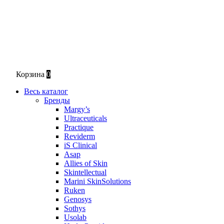
Корзина
0
Весь каталог
Бренды
Margy’s
Ultraceuticals
Practique
Reviderm
iS Clinical
Asap
Allies of Skin
Skintellectual
Marini SkinSolutions
Ruken
Genosys
Sothys
Usolab