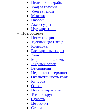
Пилинги и скрабы
Уход за глазами
Уход за телом
Макияж
Наборы
Аксессуары
Нутрицевтики
По проблеме
Пигментация
Тусклый цвет лица
Комедоны
Расширенные поры
Акне
Морщины и заломы
Жирный блеск
Высыпания
Неровная поверхность
Обезвоженность кожи
Купероз
Отеки
Потеря упругости
Темные круги
Сухость
Целлюлит
Стрии