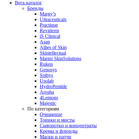
Весь каталог
Бренды
Margy’s
Ultraceuticals
Practique
Reviderm
iS Clinical
Asap
Allies of Skin
Skintellectual
Marini SkinSolutions
Ruken
Genosys
Sothys
Usolab
HydroPeptide
Arosha
4Lemons
Majestic
По категориям
Очищение
Тоники и мисты
Сыворотки и концентраты
Кремы и флюиды
Маски и патчи