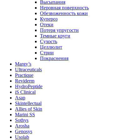
Высыпания
Неровная поверхность
Обезвоженность кожи
Купероз
Отеки
Потеря упругости
Темные круги
Сухость
Целлюлит
Стрии
Покраснения
Margy’s
Ultraceuticals
Practique
Reviderm
HydroPeptide
iS Clinical
Asap
Skintellectual
Allies of Skin
Marini SS
Sothys
Arosha
Genosys
Usolab