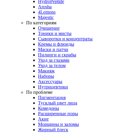
HydroPeptide
Arosha
4Lemons
Majestic
По категориям
Очищение
Тоники и мисты
Сыворотки и концентраты
Кремы и флюиды
Маски и патчи
Пилинги и скрабы
Уход за глазами
Уход за телом
Макияж
Наборы
Аксессуары
Нутрицевтики
По проблеме
Пигментация
Тусклый цвет лица
Комедоны
Расширенные поры
Акне
Морщины и заломы
Жирный блеск