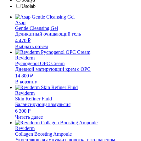
Usolab
Asap
Gentle Cleansing Gel
Деликатный очищающий гель
4 470
₽
Выбрать объем
Reviderm
Pycnogenol OPC Cream
Дневной матирующий крем с OPC
14 800
₽
В корзину
Reviderm
Skin Refiner Fluid
Балансирующая эмульсия
6 300
₽
Читать далее
Reviderm
Collagen Boosting Ampoule
Укрепляющая ампула-сыворотка с коллагеном