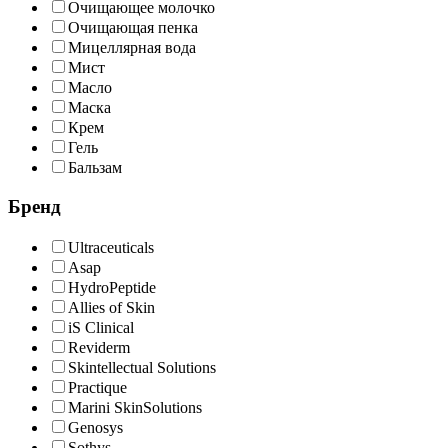
Очищающее молочко
Очищающая пенка
Мицеллярная вода
Мист
Масло
Маска
Крем
Гель
Бальзам
Бренд
Ultraceuticals
Asap
HydroPeptide
Allies of Skin
iS Clinical
Reviderm
Skintellectual Solutions
Practique
Marini SkinSolutions
Genosys
Sothys