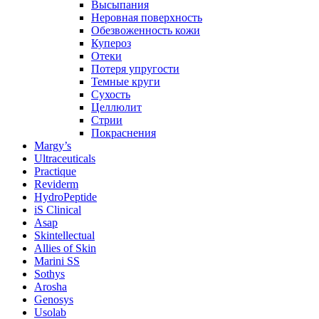
Высыпания
Неровная поверхность
Обезвоженность кожи
Купероз
Отеки
Потеря упругости
Темные круги
Сухость
Целлюлит
Стрии
Покраснения
Margy’s
Ultraceuticals
Practique
Reviderm
HydroPeptide
iS Clinical
Asap
Skintellectual
Allies of Skin
Marini SS
Sothys
Arosha
Genosys
Usolab