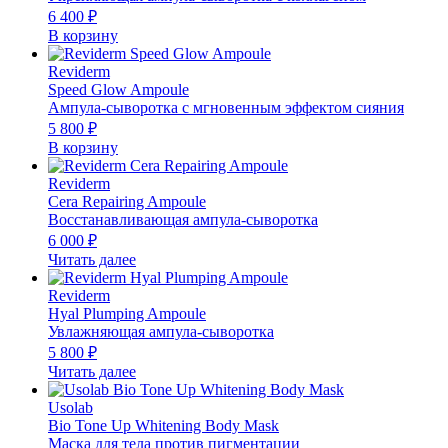
6 400
₽
В корзину
Reviderm
Speed Glow Ampoule
Ампула-сыворотка с мгновенным эффектом сияния
5 800
₽
В корзину
Reviderm
Cera Repairing Ampoule
Восстанавливающая ампула-сыворотка
6 000
₽
Читать далее
Reviderm
Hyal Plumping Ampoule
Увлажняющая ампула-сыворотка
5 800
₽
Читать далее
Usolab
Bio Tone Up Whitening Body Mask
Маска для тела против пигментации