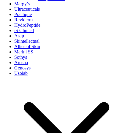
Margy’s
Ultraceuticals
Practique
Reviderm
HydroPeptide
iS Clinical
Asap
Skintellectual
Allies of Skin
Marini SS
Sothys
Arosha
Genosys
Usolab