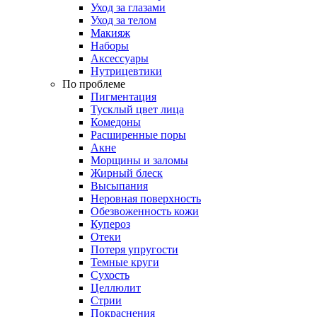
Уход за глазами
Уход за телом
Макияж
Наборы
Аксессуары
Нутрицевтики
По проблеме
Пигментация
Тусклый цвет лица
Комедоны
Расширенные поры
Акне
Морщины и заломы
Жирный блеск
Высыпания
Неровная поверхность
Обезвоженность кожи
Купероз
Отеки
Потеря упругости
Темные круги
Сухость
Целлюлит
Стрии
Покраснения