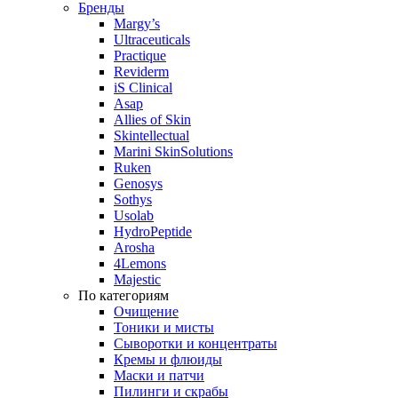
Бренды
Margy’s
Ultraceuticals
Practique
Reviderm
iS Clinical
Asap
Allies of Skin
Skintellectual
Marini SkinSolutions
Ruken
Genosys
Sothys
Usolab
HydroPeptide
Arosha
4Lemons
Majestic
По категориям
Очищение
Тоники и мисты
Сыворотки и концентраты
Кремы и флюиды
Маски и патчи
Пилинги и скрабы