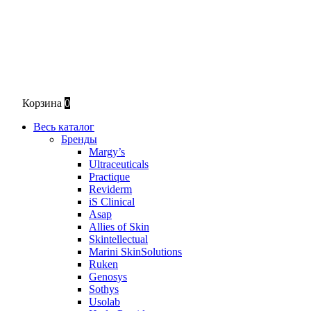
Корзина
0
Весь каталог
Бренды
Margy’s
Ultraceuticals
Practique
Reviderm
iS Clinical
Asap
Allies of Skin
Skintellectual
Marini SkinSolutions
Ruken
Genosys
Sothys
Usolab