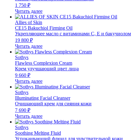
1 750
₽
Читать далее
Allies of Skin
CE15 Bakuchiol Firming Oil
Укрепляющее масло с витаминами С, E и бакучиолом
19 800
₽
Читать далее
Sothys
Flawless Complexion Cream
Крем улучшающий цвет лица
9 660
₽
Читать далее
Sothys
Illuminating Facial Cleanser
Очищающий крем для сияния кожи
7 690
₽
Читать далее
Sothys
Soothing Melting Fluid
Успокаивающий флюид для чувствительной кожи