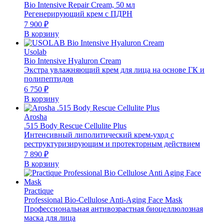
Bio Intensive Repair Cream, 50 мл
Регенерирующий крем с ПДРН
7 900
₽
В корзину
Usolab
Bio Intensive Hyaluron Cream
Экстра увлажняющий крем для лица на основе ГК и
полипептидов
6 750
₽
В корзину
Arosha
.515 Body Rescue Cellulite Plus
Интенсивный липолитический крем-уход с
реструктуризирующим и протекторным действием
7 890
₽
В корзину
Practique
Professional Bio-Cellulose Anti-Aging Face Mask
Профессиональная антивозрастная биоцеллюлозная
маска для лица