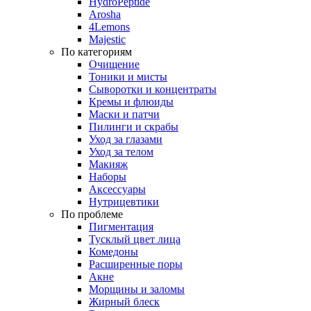
HydroPeptide
Arosha
4Lemons
Majestic
По категориям
Очищение
Тоники и мисты
Сыворотки и концентраты
Кремы и флюиды
Маски и патчи
Пилинги и скрабы
Уход за глазами
Уход за телом
Макияж
Наборы
Аксессуары
Нутрицевтики
По проблеме
Пигментация
Тусклый цвет лица
Комедоны
Расширенные поры
Акне
Морщины и заломы
Жирный блеск