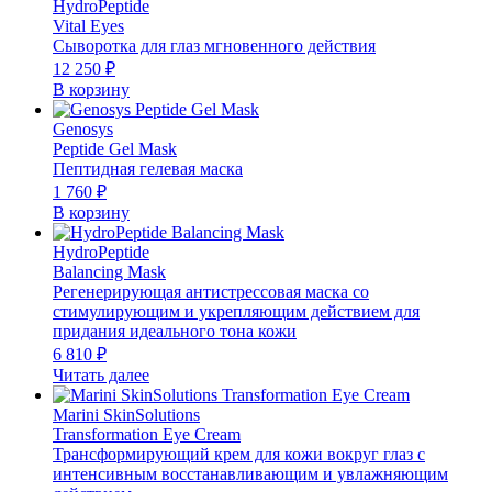
HydroPeptide
Vital Eyes
Сыворотка для глаз мгновенного действия
12 250
₽
В корзину
Genosys
Peptide Gel Mask
Пептидная гелевая маска
1 760
₽
В корзину
HydroPeptide
Balancing Mask
Регенерирующая антистрессовая маска со
стимулирующим и укрепляющим действием для
придания идеального тона кожи
6 810
₽
Читать далее
Marini SkinSolutions
Transformation Eye Cream
Трансформирующий крем для кожи вокруг глаз с
интенсивным восстанавливающим и увлажняющим