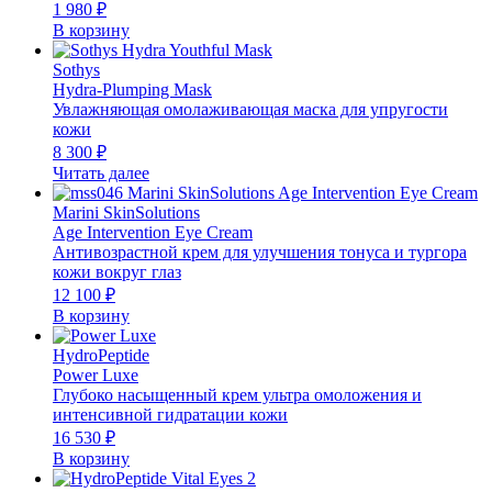
1 980
₽
В корзину
Sothys
Hydra-Plumping Mask
Увлажняющая омолаживающая маска для упругости
кожи
8 300
₽
Читать далее
Marini SkinSolutions
Age Intervention Eye Cream
Антивозрастной крем для улучшения тонуса и тургора
кожи вокруг глаз
12 100
₽
В корзину
HydroPeptide
Power Luxe
Глубоко насыщенный крем ультра омоложения и
интенсивной гидратации кожи
16 530
₽
В корзину