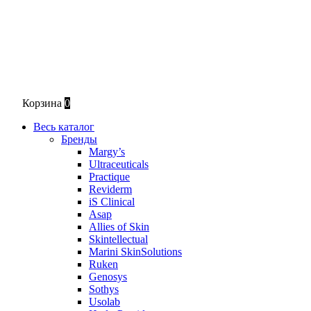
Корзина
0
Весь каталог
Бренды
Margy’s
Ultraceuticals
Practique
Reviderm
iS Clinical
Asap
Allies of Skin
Skintellectual
Marini SkinSolutions
Ruken
Genosys
Sothys
Usolab