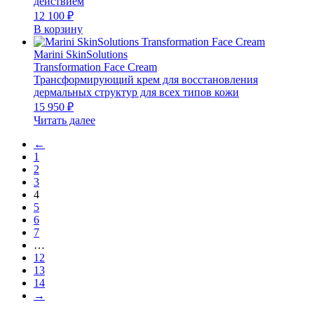
действием
12 100
₽
В корзину
Marini SkinSolutions
Transformation Face Cream
Трансформирующий крем для восстановления
дермальных структур для всех типов кожи
15 950
₽
Читать далее
←
1
2
3
4
5
6
7
…
12
13
14
→