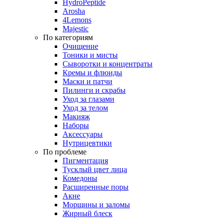
HydroPeptide
Arosha
4Lemons
Majestic
По категориям
Очищение
Тоники и мисты
Сыворотки и концентраты
Кремы и флюиды
Маски и патчи
Пилинги и скрабы
Уход за глазами
Уход за телом
Макияж
Наборы
Аксессуары
Нутрицевтики
По проблеме
Пигментация
Тусклый цвет лица
Комедоны
Расширенные поры
Акне
Морщины и заломы
Жирный блеск