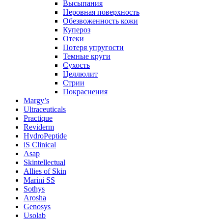
Высыпания
Неровная поверхность
Обезвоженность кожи
Купероз
Отеки
Потеря упругости
Темные круги
Сухость
Целлюлит
Стрии
Покраснения
Margy’s
Ultraceuticals
Practique
Reviderm
HydroPeptide
iS Clinical
Asap
Skintellectual
Allies of Skin
Marini SS
Sothys
Arosha
Genosys
Usolab