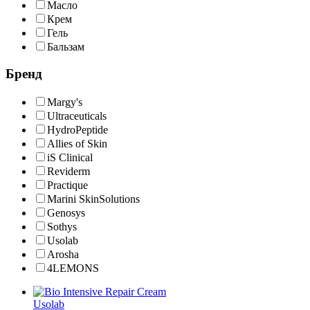
Масло
Крем
Гель
Бальзам
Бренд
Margy's
Ultraceuticals
HydroPeptide
Allies of Skin
iS Clinical
Reviderm
Practique
Marini SkinSolutions
Genosys
Sothys
Usolab
Arosha
4LEMONS
Usolab