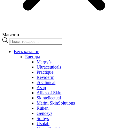
Магазин
Поиск
товаров
Весь каталог
Бренды
Margy’s
Ultraceuticals
Practique
Reviderm
iS Clinical
Asap
Allies of Skin
Skintellectual
Marini SkinSolutions
Ruken
Genosys
Sothys
Usolab