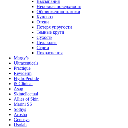
Высыпания
Неровная поверхность
Обезвоженность кожи
Купероз
Отеки
Потеря упругости
Темные круги
Сухость
Целлюлит
Стрии
Покраснения
Margy’s
Ultraceuticals
Practique
Reviderm
HydroPeptide
iS Clinical
Asap
Skintellectual
Allies of Skin
Marini SS
Sothys
Arosha
Genosys
Usolab