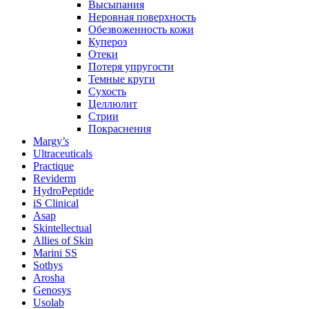
Высыпания
Неровная поверхность
Обезвоженность кожи
Купероз
Отеки
Потеря упругости
Темные круги
Сухость
Целлюлит
Стрии
Покраснения
Margy’s
Ultraceuticals
Practique
Reviderm
HydroPeptide
iS Clinical
Asap
Skintellectual
Allies of Skin
Marini SS
Sothys
Arosha
Genosys
Usolab