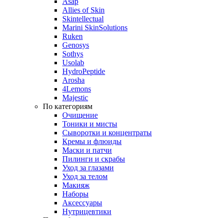
Asap
Allies of Skin
Skintellectual
Marini SkinSolutions
Ruken
Genosys
Sothys
Usolab
HydroPeptide
Arosha
4Lemons
Majestic
По категориям
Очищение
Тоники и мисты
Сыворотки и концентраты
Кремы и флюиды
Маски и патчи
Пилинги и скрабы
Уход за глазами
Уход за телом
Макияж
Наборы
Аксессуары
Нутрицевтики