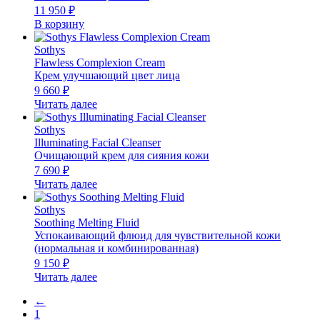
11 950
₽
В корзину
Sothys
Flawless Complexion Cream
Крем улучшающий цвет лица
9 660
₽
Читать далее
Sothys
Illuminating Facial Cleanser
Очищающий крем для сияния кожи
7 690
₽
Читать далее
Sothys
Soothing Melting Fluid
Успокаивающий флюид для чувствительной кожи
(нормальная и комбинированная)
9 150
₽
Читать далее
←
1