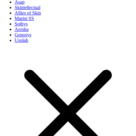
Asap
Skintellectual
Allies of Skin
Marini SS
Sothys
Arosha
Genosys
Usolab