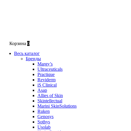
Корзина
0
Весь каталог
Бренды
Margy’s
Ultraceuticals
Practique
Reviderm
iS Clinical
Asap
Allies of Skin
Skintellectual
Marini SkinSolutions
Ruken
Genosys
Sothys
Usolab