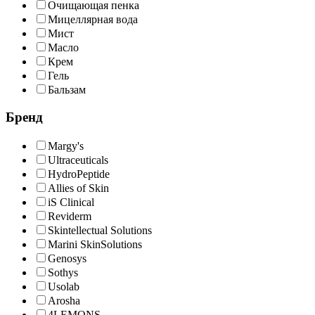
Очищающая пенка
Мицеллярная вода
Мист
Масло
Крем
Гель
Бальзам
Бренд
Margy's
Ultraceuticals
HydroPeptide
Allies of Skin
iS Clinical
Reviderm
Skintellectual Solutions
Marini SkinSolutions
Genosys
Sothys
Usolab
Arosha
4LEMONS