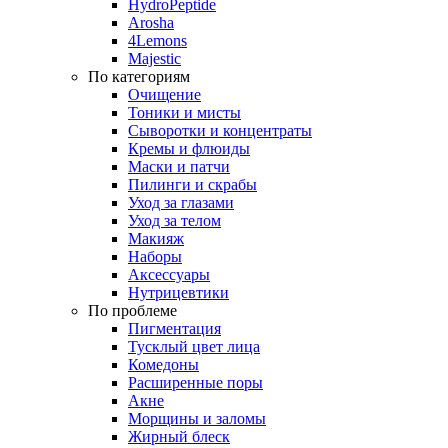
HydroPeptide
Arosha
4Lemons
Majestic
По категориям
Очищение
Тоники и мисты
Сыворотки и концентраты
Кремы и флюиды
Маски и патчи
Пилинги и скрабы
Уход за глазами
Уход за телом
Макияж
Наборы
Аксессуары
Нутрицевтики
По проблеме
Пигментация
Тусклый цвет лица
Комедоны
Расширенные поры
Акне
Морщины и заломы
Жирный блеск