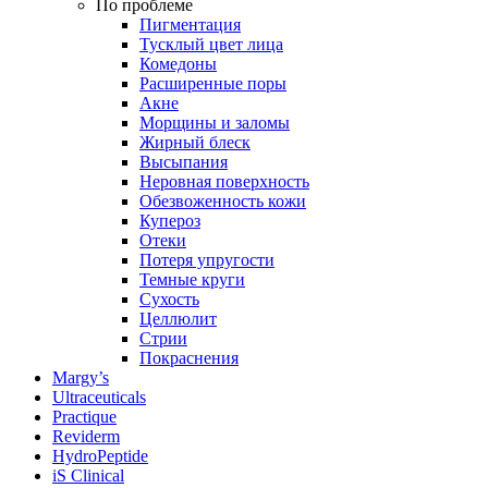
По проблеме
Пигментация
Тусклый цвет лица
Комедоны
Расширенные поры
Акне
Морщины и заломы
Жирный блеск
Высыпания
Неровная поверхность
Обезвоженность кожи
Купероз
Отеки
Потеря упругости
Темные круги
Сухость
Целлюлит
Стрии
Покраснения
Margy’s
Ultraceuticals
Practique
Reviderm
HydroPeptide
iS Clinical