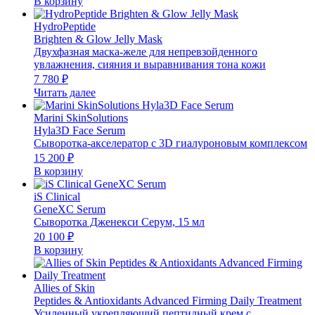
В корзину
HydroPeptide
Brighten & Glow Jelly Mask
Двухфазная маска-желе для непревзойденного
увлажнения, сияния и выравнивания тона кожи
7 780
₽
Читать далее
Marini SkinSolutions
Hyla3D Face Serum
Сыворотка-акселератор с 3D гиалуроновым комплексом
15 200
₽
В корзину
iS Clinical
GeneXC Serum
Сыворотка Дженекси Серум, 15 мл
20 100
₽
В корзину
Allies of Skin
Peptides & Antioxidants Advanced Firming Daily Treatment
Усиленный укрепляющий пептидный крем с