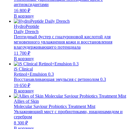
антиоксидантами
16 800
₽
В корзину
HydroPeptide
Daily Drench
Пептидный бустер с гиалуроновой кислотой для
мгновенного увлажнения кожи и восстановления
влагоудерживающего потенциала
11 700
₽
В корзину
iS Clinical
Retinol+Emulsion 0.3
Восстанавливающая эмульсия с ретинолом 0.3
19 650
₽
В корзину
Allies of Skin
Molecular Saviour Probiotics Treatment Mist
Увлажняющий мист с пробиотиками, ниацинамидом и
серебром
8 300
₽
В корзину