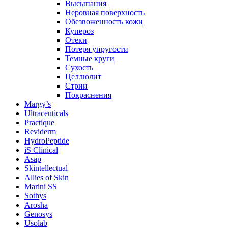
Высыпания
Неровная поверхность
Обезвоженность кожи
Купероз
Отеки
Потеря упругости
Темные круги
Сухость
Целлюлит
Стрии
Покраснения
Margy’s
Ultraceuticals
Practique
Reviderm
HydroPeptide
iS Clinical
Asap
Skintellectual
Allies of Skin
Marini SS
Sothys
Arosha
Genosys
Usolab