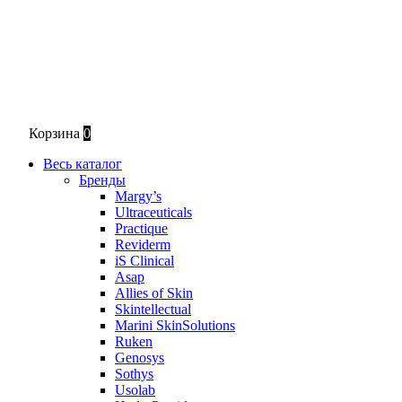
Корзина
0
Весь каталог
Бренды
Margy’s
Ultraceuticals
Practique
Reviderm
iS Clinical
Asap
Allies of Skin
Skintellectual
Marini SkinSolutions
Ruken
Genosys
Sothys
Usolab