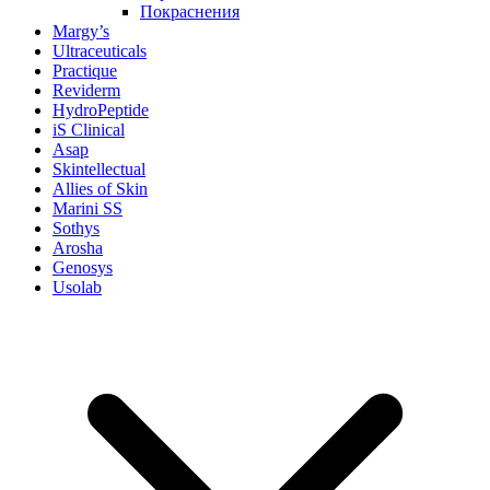
Покраснения
Margy’s
Ultraceuticals
Practique
Reviderm
HydroPeptide
iS Clinical
Asap
Skintellectual
Allies of Skin
Marini SS
Sothys
Arosha
Genosys
Usolab