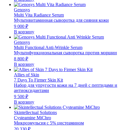
Genosys
Multi Vita Radiance Serum
Мультивитаминная сыворотка для сияния кожи
9 000
₽
В корзину
Genosys
Multi Functional Anti-Wrinkle Serum
Мультифункциональная сыворотка против морщин
8 800
₽
В корзину
Allies of Skin
7 Days To Firmer Skin Kit
Набор для упругости кожи на 7 дней с пептидами и
антиоксидантами
9 500
₽
В корзину
Skintellectual Solutions
Cysteamine MiChro
Микроэмульсия с 5% цистеамином
20 330
₽