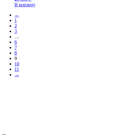
В корзину
←
1
2
3
…
6
7
8
9
10
11
→