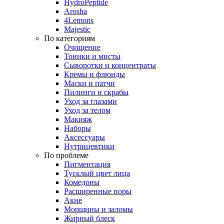
HydroPeptide
Arosha
4Lemons
Majestic
По категориям
Очищение
Тоники и мисты
Сыворотки и концентраты
Кремы и флюиды
Маски и патчи
Пилинги и скрабы
Уход за глазами
Уход за телом
Макияж
Наборы
Аксессуары
Нутрицевтики
По проблеме
Пигментация
Тусклый цвет лица
Комедоны
Расширенные поры
Акне
Морщины и заломы
Жирный блеск