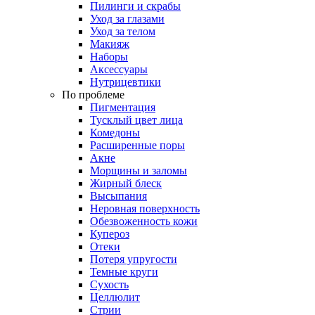
Пилинги и скрабы
Уход за глазами
Уход за телом
Макияж
Наборы
Аксессуары
Нутрицевтики
По проблеме
Пигментация
Тусклый цвет лица
Комедоны
Расширенные поры
Акне
Морщины и заломы
Жирный блеск
Высыпания
Неровная поверхность
Обезвоженность кожи
Купероз
Отеки
Потеря упругости
Темные круги
Сухость
Целлюлит
Стрии