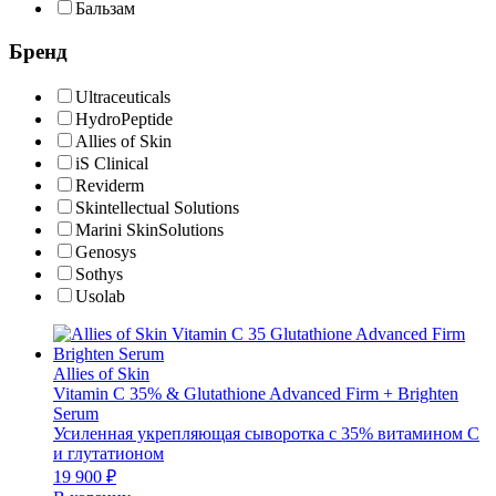
Бальзам
Бренд
Ultraceuticals
HydroPeptide
Allies of Skin
iS Clinical
Reviderm
Skintellectual Solutions
Marini SkinSolutions
Genosys
Sothys
Usolab
Allies of Skin
Vitamin C 35% & Glutathione Advanced Firm + Brighten
Serum
Усиленная укрепляющая сыворотка с 35% витамином С
и глутатионом
19 900
₽