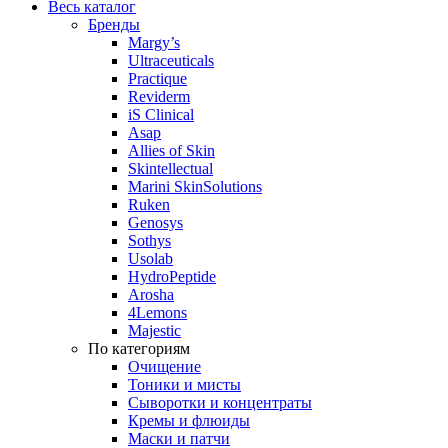
Весь каталог
Бренды
Margy’s
Ultraceuticals
Practique
Reviderm
iS Clinical
Asap
Allies of Skin
Skintellectual
Marini SkinSolutions
Ruken
Genosys
Sothys
Usolab
HydroPeptide
Arosha
4Lemons
Majestic
По категориям
Очищение
Тоники и мисты
Сыворотки и концентраты
Кремы и флюиды
Маски и патчи