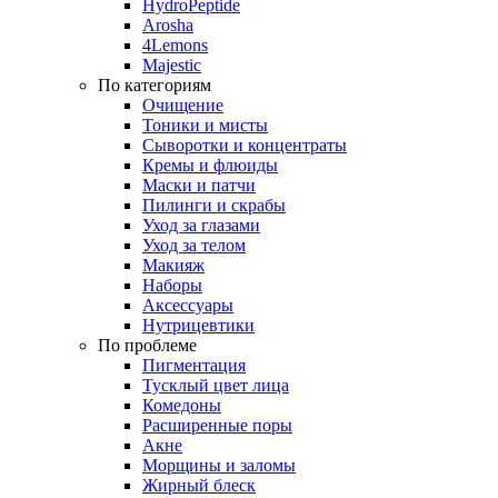
HydroPeptide
Arosha
4Lemons
Majestic
По категориям
Очищение
Тоники и мисты
Сыворотки и концентраты
Кремы и флюиды
Маски и патчи
Пилинги и скрабы
Уход за глазами
Уход за телом
Макияж
Наборы
Аксессуары
Нутрицевтики
По проблеме
Пигментация
Тусклый цвет лица
Комедоны
Расширенные поры
Акне
Морщины и заломы
Жирный блеск