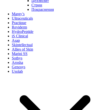
Целлюлит
Стрии
Покраснения
Margy’s
Ultraceuticals
Practique
Reviderm
HydroPeptide
iS Clinical
Asap
Skintellectual
Allies of Skin
Marini SS
Sothys
Arosha
Genosys
Usolab