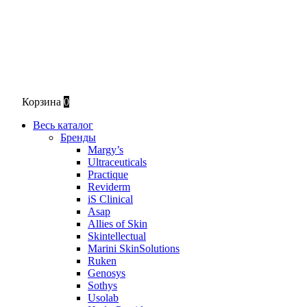
Корзина
0
Весь каталог
Бренды
Margy’s
Ultraceuticals
Practique
Reviderm
iS Clinical
Asap
Allies of Skin
Skintellectual
Marini SkinSolutions
Ruken
Genosys
Sothys
Usolab