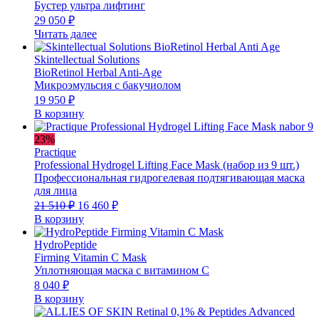
Бустер ультра лифтинг
29 050
₽
Читать далее
Skintellectual Solutions
BioRetinol Herbal Anti-Age
Микроэмульсия с бакучиолом
19 950
₽
В корзину
23%
Practique
Professional Hydrogel Lifting Face Mask (набор из 9 шт.)
Профессиональная гидрогелевая подтягивающая маска
для лица
Первоначальная
Текущая
21 510
₽
16 460
₽
цена
цена:
В корзину
составляла
16
21
460 ₽.
HydroPeptide
510 ₽.
Firming Vitamin C Mask
Уплотняющая маска с витамином C
8 040
₽
В корзину