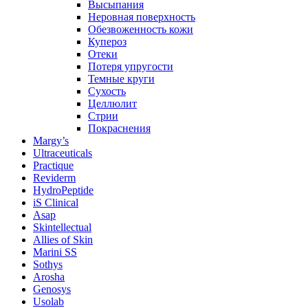
Высыпания
Неровная поверхность
Обезвоженность кожи
Купероз
Отеки
Потеря упругости
Темные круги
Сухость
Целлюлит
Стрии
Покраснения
Margy’s
Ultraceuticals
Practique
Reviderm
HydroPeptide
iS Clinical
Asap
Skintellectual
Allies of Skin
Marini SS
Sothys
Arosha
Genosys
Usolab