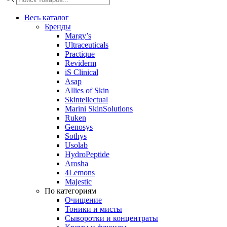
товаров
Весь каталог
Бренды
Margy’s
Ultraceuticals
Practique
Reviderm
iS Clinical
Asap
Allies of Skin
Skintellectual
Marini SkinSolutions
Ruken
Genosys
Sothys
Usolab
HydroPeptide
Arosha
4Lemons
Majestic
По категориям
Очищение
Тоники и мисты
Сыворотки и концентраты