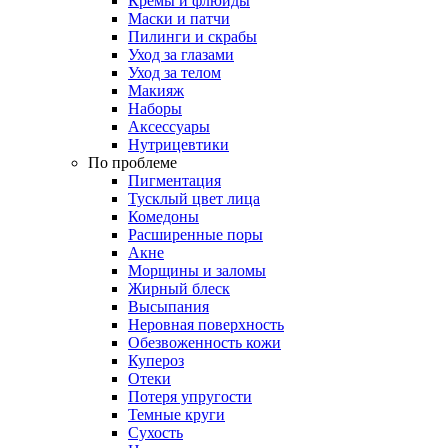
Кремы и флюиды
Маски и патчи
Пилинги и скрабы
Уход за глазами
Уход за телом
Макияж
Наборы
Аксессуары
Нутрицевтики
По проблеме
Пигментация
Тусклый цвет лица
Комедоны
Расширенные поры
Акне
Морщины и заломы
Жирный блеск
Высыпания
Неровная поверхность
Обезвоженность кожи
Купероз
Отеки
Потеря упругости
Темные круги
Сухость