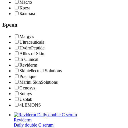
Масло
Крем
Бальзам
Бренд
Margy's
Ultraceuticals
HydroPeptide
Allies of Skin
iS Clinical
Reviderm
Skintellectual Solutions
Practique
Marini SkinSolutions
Genosys
Sothys
Usolab
4LEMONS
Reviderm
Daily double C serum