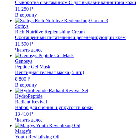
Сыворотка с витамином С для выравнивания тона кожи
11 250
₽
В корзину
Sothys
Rich Nutritive Replenishing Cream
Обогащенный питательный регенерирующий крем
11 590
₽
Читать далее
Genosys
Peptide Gel Mask
Пептидная гелевая маска (5 шт.)
8 800
₽
В корзину
HydroPeptide
Radiant Revival
Набор для сияния и упругости кожи
13 410
₽
Читать далее
Margy's
Youth Revitalizing Oil