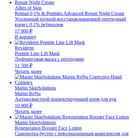
Allies of Skin
Retinal 0,1% & Peptides Advanced Repair Night Cream
Усиленный ночной восстанавливающий пептидный
крем с 0,1% ретиналем
17 800
₽
В корзину
Reviderm
Peptide Line Lift Mask
Лифтинговая маска с пептидами
11 500
₽
Читать далее
Marini SkinSolutions
Marini ReNu
Антивозрастной корректирующий крем для рук
10 900
₽
Читать далее
Marini SkinSolutions
Regeneration Booster Face Lotion
Сыворотка-бустер с революционным комплексом для