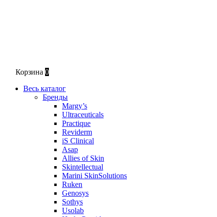
Корзина
0
Весь каталог
Бренды
Margy’s
Ultraceuticals
Practique
Reviderm
iS Clinical
Asap
Allies of Skin
Skintellectual
Marini SkinSolutions
Ruken
Genosys
Sothys
Usolab