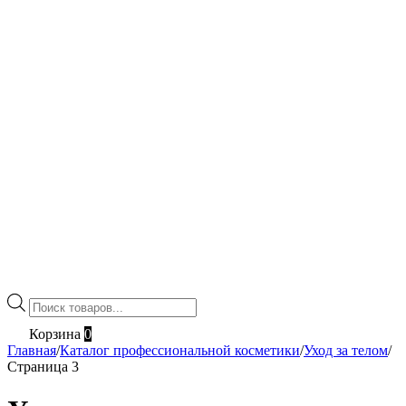
Поиск
товаров
Корзина
0
Главная
/
Каталог профессиональной косметики
/
Уход за телом
/
Страница 3