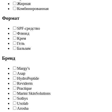
Жирная
Комбинированная
Формат
SPF-средство
Флюид
Крем
Гель
Бальзам
Бренд
Margy's
Asap
HydroPeptide
Reviderm
Practique
Marini SkinSolutions
Sothys
Usolab
Arosha