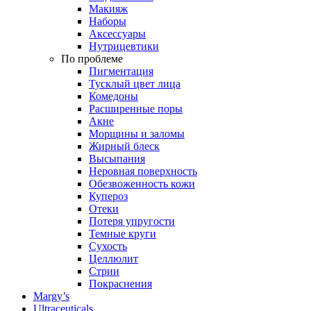
Макияж
Наборы
Аксессуары
Нутрицевтики
По проблеме
Пигментация
Тусклый цвет лица
Комедоны
Расширенные поры
Акне
Морщины и заломы
Жирный блеск
Высыпания
Неровная поверхность
Обезвоженность кожи
Купероз
Отеки
Потеря упругости
Темные круги
Сухость
Целлюлит
Стрии
Покраснения
Margy’s
Ultraceuticals