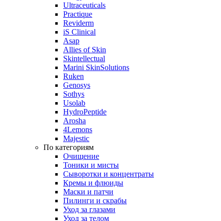
Ultraceuticals
Practique
Reviderm
iS Clinical
Asap
Allies of Skin
Skintellectual
Marini SkinSolutions
Ruken
Genosys
Sothys
Usolab
HydroPeptide
Arosha
4Lemons
Majestic
По категориям
Очищение
Тоники и мисты
Сыворотки и концентраты
Кремы и флюиды
Маски и патчи
Пилинги и скрабы
Уход за глазами
Уход за телом