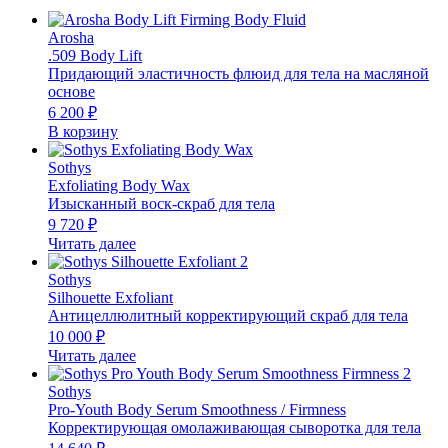
Arosha
.509 Body Lift
Придающий эластичность флюид для тела на масляной
основе
6 200
₽
В корзину
Sothys
Exfoliating Body Wax
Изысканный воск-скраб для тела
9 720
₽
Читать далее
Sothys
Silhouette Exfoliant
Антицеллюлитный корректирующий скраб для тела
10 000
₽
Читать далее
Sothys
Pro-Youth Body Serum Smoothness / Firmness
Корректирующая омолаживающая сыворотка для тела