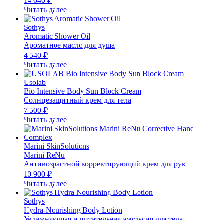
14 640
₽
Читать далее
Sothys
Aromatic Shower Oil
Ароматное масло для душа
4 540
₽
Читать далее
Usolab
Bio Intensive Body Sun Block Cream
Солнцезащитный крем для тела
7 500
₽
Читать далее
Marini SkinSolutions
Marini ReNu
Антивозрастной корректирующий крем для рук
10 900
₽
Читать далее
Sothys
Hydra-Nourishing Body Lotion
Увлажняющая и питательная эмульсия для тела