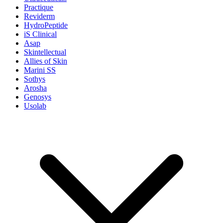
Practique
Reviderm
HydroPeptide
iS Clinical
Asap
Skintellectual
Allies of Skin
Marini SS
Sothys
Arosha
Genosys
Usolab