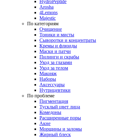
HydroPeptide
Arosha
4Lemons
Majestic
По категориям
Очищение
Тоники и мисты
Сыворотки и концентраты
Кремы и флюиды
Маски и патчи
Пилинги и скрабы
Уход за глазами
Уход за телом
Макияж
Наборы
Аксессуары
Нутрицевтики
По проблеме
Пигментация
Тусклый цвет лица
Комедоны
Расширенные поры
Акне
Морщины и заломы
Жирный блеск