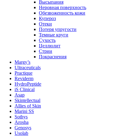
Высыпания
Неровная поверхность
Обезвоженность кожи
Купероз
Отеки
Потеря упругости
Темные круги
Сухость
Целлюлит
Стрии
Покраснения
Margy’s
Ultraceuticals
Practique
Reviderm
HydroPeptide
iS Clinical
Asap
Skintellectual
Allies of Skin
Marini SS
Sothys
Arosha
Genosys
Usolab