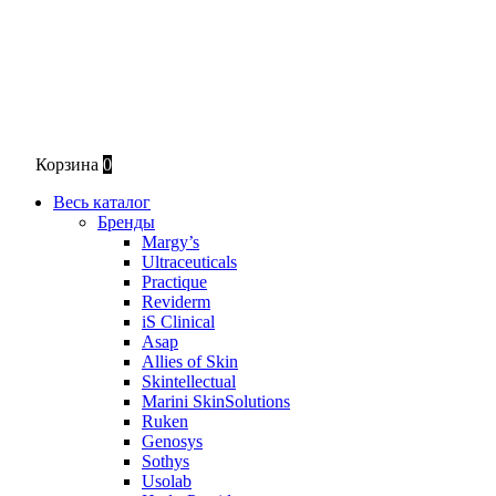
Корзина
0
Весь каталог
Бренды
Margy’s
Ultraceuticals
Practique
Reviderm
iS Clinical
Asap
Allies of Skin
Skintellectual
Marini SkinSolutions
Ruken
Genosys
Sothys
Usolab