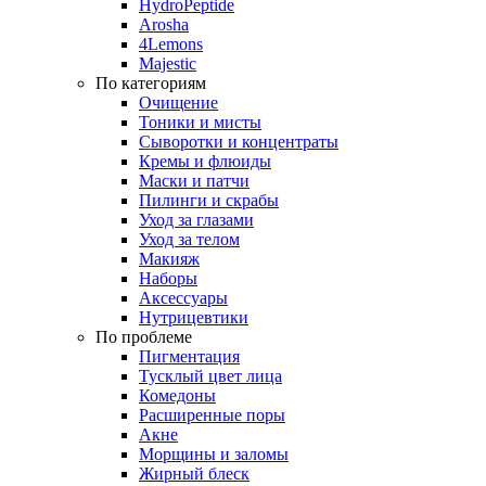
HydroPeptide
Arosha
4Lemons
Majestic
По категориям
Очищение
Тоники и мисты
Сыворотки и концентраты
Кремы и флюиды
Маски и патчи
Пилинги и скрабы
Уход за глазами
Уход за телом
Макияж
Наборы
Аксессуары
Нутрицевтики
По проблеме
Пигментация
Тусклый цвет лица
Комедоны
Расширенные поры
Акне
Морщины и заломы
Жирный блеск