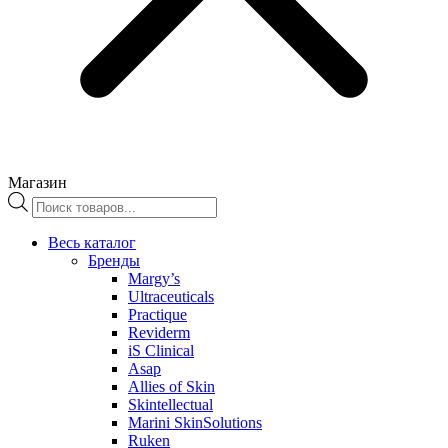
Магазин
Поиск
товаров
Весь каталог
Бренды
Margy’s
Ultraceuticals
Practique
Reviderm
iS Clinical
Asap
Allies of Skin
Skintellectual
Marini SkinSolutions
Ruken