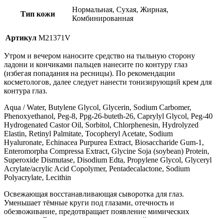
Нормальная, Сухая, Жирная,
Тип кожи
Комбинированная
Артикул
M21371V
Утром и вечером наносите средство на тыльную сторону
ладони и кончиками пальцев нанесите по контуру глаз
(избегая попадания на ресницы). По рекомендации
косметологов, далее следует нанести тонизирующий крем для
контура глаз.
Aqua / Water, Butylene Glycol, Glycerin, Sodium Carbomer,
Phenoxyethanol, Peg-8, Ppg-26-buteth-26, Caprylyl Glycol, Peg-40
Hydrogenated Castor Oil, Sorbitol, Chlorphenesin, Hydrolyzed
Elastin, Retinyl Palmitate, Tocopheryl Acetate, Sodium
Hyaluronate, Echinacea Purpurea Extract, Biosaccharide Gum-1,
Enteromorpha Compressa Extract, Glycine Soja (soybean) Protein,
Superoxide Dismutase, Disodium Edta, Propylene Glycol, Glyceryl
Acrylate/acrylic Acid Copolymer, Pentadecalactone, Sodium
Polyacrylate, Lecithin
Освежающая восстанавливающая сыворотка для глаз.
Уменьшает тёмные круги под глазами, отечность и
обезвоживание, предотвращает появление мимических