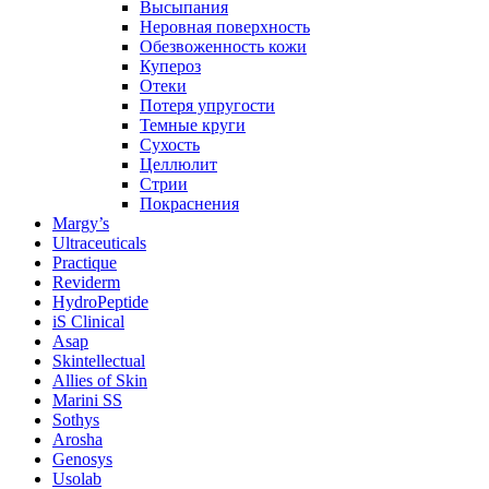
Высыпания
Неровная поверхность
Обезвоженность кожи
Купероз
Отеки
Потеря упругости
Темные круги
Сухость
Целлюлит
Стрии
Покраснения
Margy’s
Ultraceuticals
Practique
Reviderm
HydroPeptide
iS Clinical
Asap
Skintellectual
Allies of Skin
Marini SS
Sothys
Arosha
Genosys
Usolab