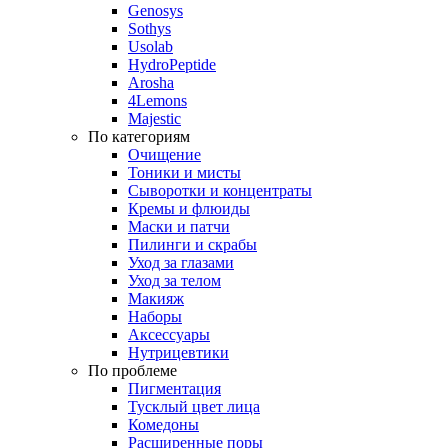
Genosys
Sothys
Usolab
HydroPeptide
Arosha
4Lemons
Majestic
По категориям
Очищение
Тоники и мисты
Сыворотки и концентраты
Кремы и флюиды
Маски и патчи
Пилинги и скрабы
Уход за глазами
Уход за телом
Макияж
Наборы
Аксессуары
Нутрицевтики
По проблеме
Пигментация
Тусклый цвет лица
Комедоны
Расширенные поры