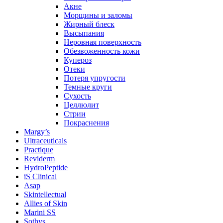
Акне
Морщины и заломы
Жирный блеск
Высыпания
Неровная поверхность
Обезвоженность кожи
Купероз
Отеки
Потеря упругости
Темные круги
Сухость
Целлюлит
Стрии
Покраснения
Margy’s
Ultraceuticals
Practique
Reviderm
HydroPeptide
iS Clinical
Asap
Skintellectual
Allies of Skin
Marini SS
Sothys