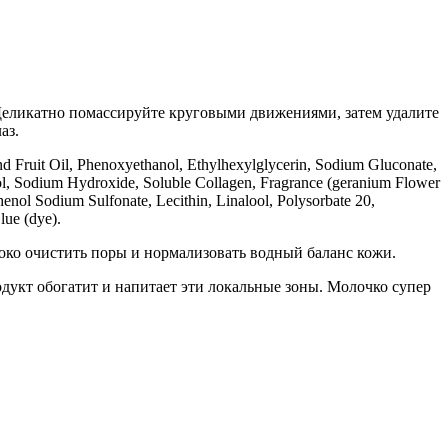
 Деликатно помассируйте круговыми движениями, затем удалите
аз.
nd Fruit Oil, Phenoxyethanol, Ethylhexylglycerin, Sodium Gluconate,
lol, Sodium Hydroxide, Soluble Collagen, Fragrance (geranium Flower
nol Sodium Sulfonate, Lecithin, Linalool, Polysorbate 20,
lue (dye).
боко очистить поры и нормализовать водный баланс кожи.
одукт обогатит и напитает эти локальные зоны. Молочко супер