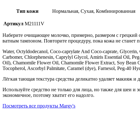
Тип кожи
Нормальная, Сухая, Комбинированная
Артикул
M21111V
Наберите очищающее молочко, примерно, размером с грецкий о
ватным тампоном. Повторите процедуру, пока кожа не станет п
Water, Octyldodecanol, Coco-caprylate And Coco-caprate, Glycerin, G
Carbomer, Chlorphenesin, Caprylyl Glycol, Amiris Essential Oil, Pe
Oil), Chamomile Flower Oil, Chamomile Flower Extract, Soy Bean Gly
Tocopherol, Ascorbyl Palmitate, Caramel (dye), Farnesol, Peg-40 Hydro
Лёгкая тающая текстура средства деликатно удаляет макияж и 
Используйте средство не только для лица, но также для шеи и 
экономичное, поэтому хватит его надолго.
Посмотреть все продукты Margy's