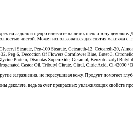
рех на ладонь и щедро нанесите на лицо, шею и зону декольте.
олностью чистой. Может использоваться для снятия макияжа с гл
lyceryl Stearate, Peg-100 Stearate, Ceteareth-12, Ceteareth-20, Almo
g-32, Peg-6, Decoction Of Flowers Cornflower Blue, Butet-3, Citronel
cine Protein, Dismutas Superoxide, Geraniol, Benzotriazolyl Butylphe
genated Castor Oil, Tributyl Citrate, Citral, Citric Acid, Ci 42090 / B
другие загрязнения, не пересушивая кожу. Продукт помогает глу
зоны декольте, ведь за счет прекрасных увлажняющих свойств пр