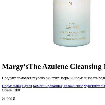
Margy's
The Azulene Cleansing 
Продукт помогает глубоко очистить поры и нормализовать вод
Нормальная
Сухая
Комбинированная
Увлажнение
Чувствитель
Объем: 200
21 900
₽