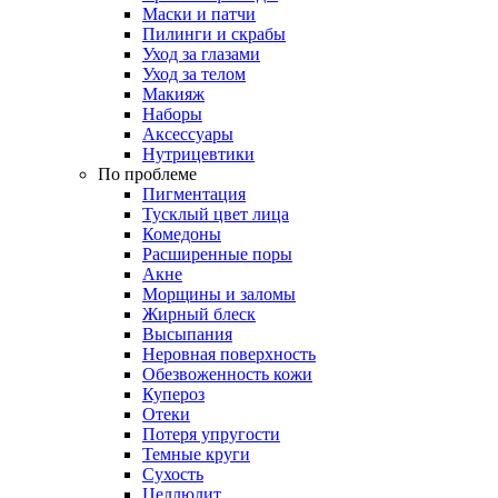
Маски и патчи
Пилинги и скрабы
Уход за глазами
Уход за телом
Макияж
Наборы
Аксессуары
Нутрицевтики
По проблеме
Пигментация
Тусклый цвет лица
Комедоны
Расширенные поры
Акне
Морщины и заломы
Жирный блеск
Высыпания
Неровная поверхность
Обезвоженность кожи
Купероз
Отеки
Потеря упругости
Темные круги
Сухость
Целлюлит