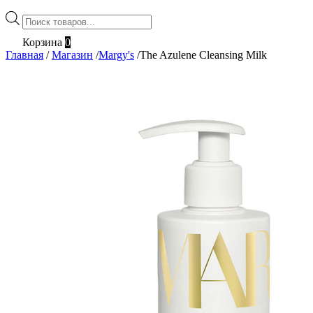
Поиск
товаров
Корзина
0
Главная
/
Магазин
/
Margy's
/
The Azulene Cleansing Milk