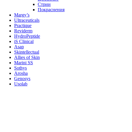
Стрии
Покраснения
Margy’s
Ultraceuticals
Practique
Reviderm
HydroPeptide
iS Clinical
Asap
Skintellectual
Allies of Skin
Marini SS
Sothys
Arosha
Genosys
Usolab