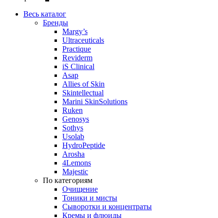
Весь каталог
Бренды
Margy’s
Ultraceuticals
Practique
Reviderm
iS Clinical
Asap
Allies of Skin
Skintellectual
Marini SkinSolutions
Ruken
Genosys
Sothys
Usolab
HydroPeptide
Arosha
4Lemons
Majestic
По категориям
Очищение
Тоники и мисты
Сыворотки и концентраты
Кремы и флюиды