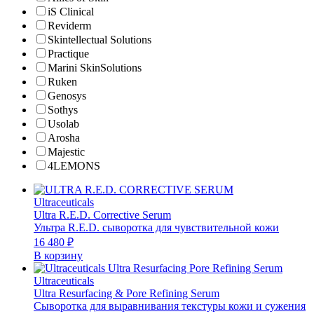
iS Clinical
Reviderm
Skintellectual Solutions
Practique
Marini SkinSolutions
Ruken
Genosys
Sothys
Usolab
Arosha
Majestic
4LEMONS
Ultraceuticals
Ultra R.E.D. Corrective Serum
Ультра R.E.D. сыворотка для чувствительной кожи
16 480
₽
В корзину
Ultraceuticals
Ultra Resurfacing & Pore Refining Serum
Сыворотка для выравнивания текстуры кожи и сужения