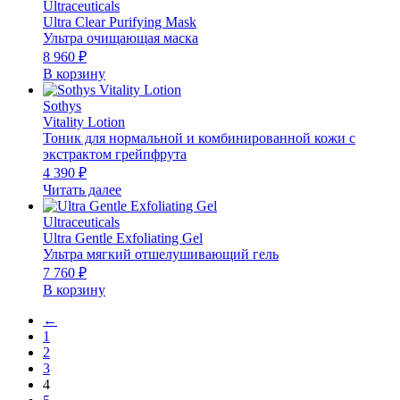
Ultraceuticals
Ultra Clear Purifying Mask
Ультра очищающая маска
8 960
₽
В корзину
Sothys
Vitality Lotion
Тоник для нормальной и комбинированной кожи с
экстрактом грейпфрута
4 390
₽
Читать далее
Ultraceuticals
Ultra Gentle Exfoliating Gel
Ультра мягкий отшелушивающий гель
7 760
₽
В корзину
←
1
2
3
4