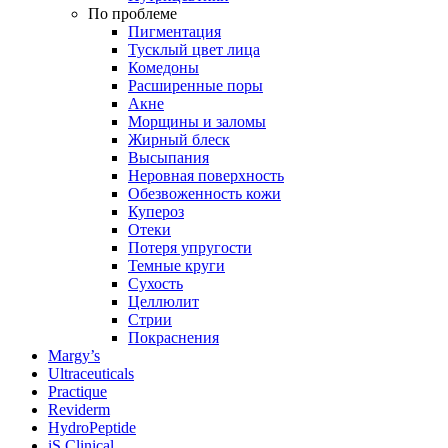
По проблеме
Пигментация
Тусклый цвет лица
Комедоны
Расширенные поры
Акне
Морщины и заломы
Жирный блеск
Высыпания
Неровная поверхность
Обезвоженность кожи
Купероз
Отеки
Потеря упругости
Темные круги
Сухость
Целлюлит
Стрии
Покраснения
Margy’s
Ultraceuticals
Practique
Reviderm
HydroPeptide
iS Clinical