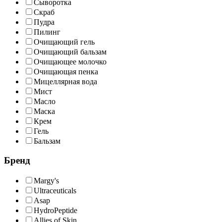
Сыворотка
Скраб
Пудра
Пилинг
Очищающий гель
Очищающий бальзам
Очищающее молочко
Очищающая пенка
Мицеллярная вода
Мист
Масло
Маска
Крем
Гель
Бальзам
Бренд
Margy's
Ultraceuticals
Asap
HydroPeptide
Allies of Skin