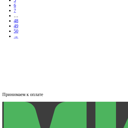
5
6
7
…
48
49
50
→
Принимаем к оплате