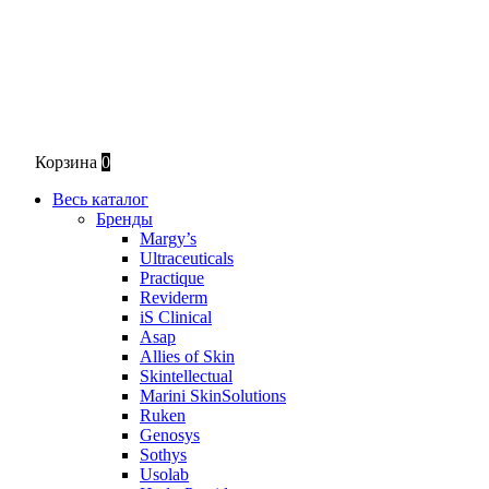
Корзина
0
Весь каталог
Бренды
Margy’s
Ultraceuticals
Practique
Reviderm
iS Clinical
Asap
Allies of Skin
Skintellectual
Marini SkinSolutions
Ruken
Genosys
Sothys
Usolab