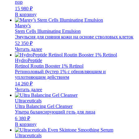
пор
15 980
₽
В корзину
Margy's
Stem Cells Illuminating Emulsion
Эмульсия для сияния кожи на основе стволовых клеток
52 350
₽
Читать далее
HydroPeptide
Retinol Routin Booster 1% Retinol
Ретиноловый бустер 1% с обновляющим и
уплотняющим действием
14 260
₽
Читать далее
Ultraceuticals
Ultra Balancing Gel Cleanser
Ультра балансирующий гель для лица
6 380
₽
В корзину
Ultraceuticals