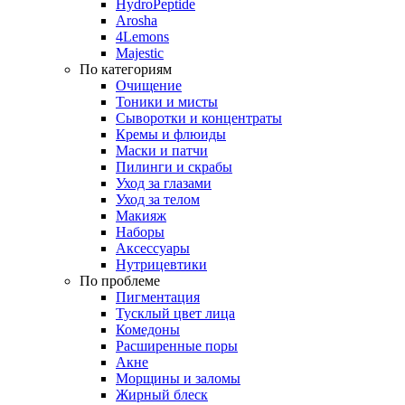
HydroPeptide
Arosha
4Lemons
Majestic
По категориям
Очищение
Тоники и мисты
Сыворотки и концентраты
Кремы и флюиды
Маски и патчи
Пилинги и скрабы
Уход за глазами
Уход за телом
Макияж
Наборы
Аксессуары
Нутрицевтики
По проблеме
Пигментация
Тусклый цвет лица
Комедоны
Расширенные поры
Акне
Морщины и заломы
Жирный блеск