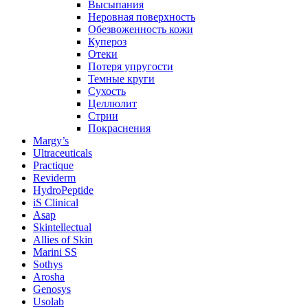
Высыпания
Неровная поверхность
Обезвоженность кожи
Купероз
Отеки
Потеря упругости
Темные круги
Сухость
Целлюлит
Стрии
Покраснения
Margy’s
Ultraceuticals
Practique
Reviderm
HydroPeptide
iS Clinical
Asap
Skintellectual
Allies of Skin
Marini SS
Sothys
Arosha
Genosys
Usolab