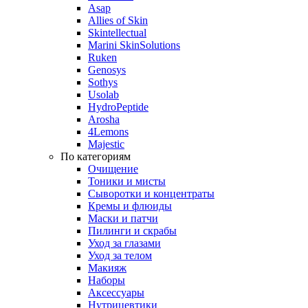
Asap
Allies of Skin
Skintellectual
Marini SkinSolutions
Ruken
Genosys
Sothys
Usolab
HydroPeptide
Arosha
4Lemons
Majestic
По категориям
Очищение
Тоники и мисты
Сыворотки и концентраты
Кремы и флюиды
Маски и патчи
Пилинги и скрабы
Уход за глазами
Уход за телом
Макияж
Наборы
Аксессуары
Нутрицевтики