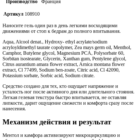
Производство
Франция
Артикул
108910
Наносите гель один раз в день легкими восходящими
движениями от стоп к бедрам до полного впитывания.
Aqua, Alcool denat., Hydroxy- ethyl acrylate/sodium
acryloyldimethyl taurate copolymer, Zea mays germ oil, Menthol,
Camphor, Butylene glycol, Magnesium PCA, Polysorbate 60,
Sorbitan isostearate, Glycerin, Xanthan gum, Pentylene glycol,
Citrus aurantium amara flower extract, Arnica montana flower
extract, Cl 77499, Sodium ben-zoate, Citric acid, Cl 42090,
Potassium sorbate, Sorbic acid, Sodium citrate.
Средство создано для тех, кто ощущает напряжение и
усталость ног после активного дня или длительного стояния.
Легкая гелевая текстура быстро впитывается, не оставляя
липкости, дарит ощущение свежести и комфорта сразу после
нанесения.
Механизм действия и результат
Ментол и камфора активизируют микроциркуляцию и