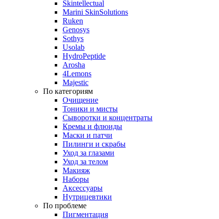
Skintellectual
Marini SkinSolutions
Ruken
Genosys
Sothys
Usolab
HydroPeptide
Arosha
4Lemons
Majestic
По категориям
Очищение
Тоники и мисты
Сыворотки и концентраты
Кремы и флюиды
Маски и патчи
Пилинги и скрабы
Уход за глазами
Уход за телом
Макияж
Наборы
Аксессуары
Нутрицевтики
По проблеме
Пигментация