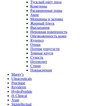
Тусклый цвет лица
Комедоны
Расширенные поры
Акне
Морщины и заломы
Жирный блеск
Высыпания
Неровная поверхность
Обезвоженность кожи
Купероз
Отеки
Потеря упругости
Темные круги
Сухость
Целлюлит
Стрии
Покраснения
Margy’s
Ultraceuticals
Practique
Reviderm
HydroPeptide
iS Clinical
Asap
Skintellectual