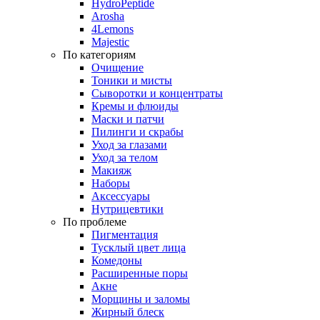
HydroPeptide
Arosha
4Lemons
Majestic
По категориям
Очищение
Тоники и мисты
Сыворотки и концентраты
Кремы и флюиды
Маски и патчи
Пилинги и скрабы
Уход за глазами
Уход за телом
Макияж
Наборы
Аксессуары
Нутрицевтики
По проблеме
Пигментация
Тусклый цвет лица
Комедоны
Расширенные поры
Акне
Морщины и заломы
Жирный блеск