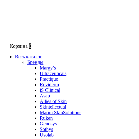
Корзина
0
Весь каталог
Бренды
Margy’s
Ultraceuticals
Practique
Reviderm
iS Clinical
Asap
Allies of Skin
Skintellectual
Marini SkinSolutions
Ruken
Genosys
Sothys
Usolab