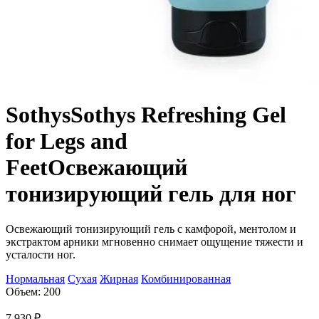
Sothys
Sothys Refreshing Gel
for Legs and
Feet
Освежающий
тонизирующий гель для ног
Освежающий тонизирующий гель с камфорой, ментолом и
экстрактом арники мгновенно снимает ощущение тяжести и
усталости ног.
Нормальная
Сухая
Жирная
Комбинированная
Объем: 200
7 930
₽