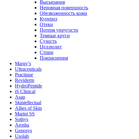
Высыпания
Неровная поверхность
Обезвоженность кожи
Купероз
Отеки
Потеря упругости
Темные круги
Сухость
Целлюлит
Стрии
Покраснения
Margy’s
Ultraceuticals
Practique
Reviderm
HydroPeptide
iS Clinical
Asap
Skintellectual
Allies of Skin
Marini SS
Sothys
Arosha
Genosys
Usolab