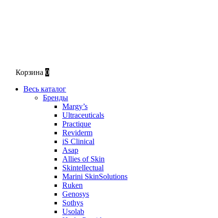
Корзина
0
Весь каталог
Бренды
Margy’s
Ultraceuticals
Practique
Reviderm
iS Clinical
Asap
Allies of Skin
Skintellectual
Marini SkinSolutions
Ruken
Genosys
Sothys
Usolab