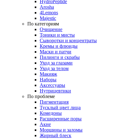
HydroPeptide
Arosha
4Lemons
Majestic
По категориям
Очищение
Тоники и мисты
Сыворотки и концентраты
Кремы и флюиды
Маски и патчи
Пилинги и скрабы
Уход за глазами
Уход за телом
Макияж
Наборы
Аксессуары
Нутрицевтики
По проблеме
Пигментация
Тусклый цвет лица
Комедоны
Расширенные поры
Акне
Морщины и заломы
Жирный блеск