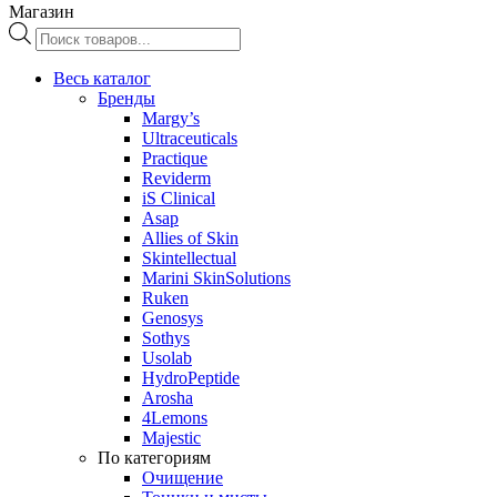
Магазин
Поиск
товаров
Весь каталог
Бренды
Margy’s
Ultraceuticals
Practique
Reviderm
iS Clinical
Asap
Allies of Skin
Skintellectual
Marini SkinSolutions
Ruken
Genosys
Sothys
Usolab
HydroPeptide
Arosha
4Lemons
Majestic
По категориям
Очищение