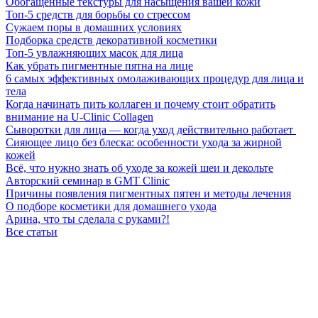
Обогащенные текстуры для насыщения вашей кожи
Топ-5 средств для борьбы со стрессом
Сужаем поры в домашних условиях
Подборка средств декоративной косметики
Топ-5 увлажняющих масок для лица
Как убрать пигментные пятна на лице
6 самых эффективных омолаживающих процедур для лица и
тела
Когда начинать пить коллаген и почему стоит обратить
внимание на U-Clinic Collagen
Сыворотки для лица — когда уход действительно работает
Сияющее лицо без блеска: особенности ухода за жирной
кожей
Всё, что нужно знать об уходе за кожей шеи и декольте
Авторский семинар в GMT Clinic
Причины появления пигментных пятен и методы лечения
О подборе косметики для домашнего ухода
Арина, что ты сделала с руками?!
Все статьи