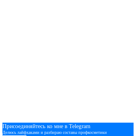
Присоединяйтесь ко мне в Telegram
Делюсь лайфхаками и разбираю составы профкосметики