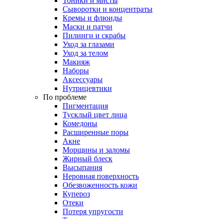
Тоники и мисты
Сыворотки и концентраты
Кремы и флюиды
Маски и патчи
Пилинги и скрабы
Уход за глазами
Уход за телом
Макияж
Наборы
Аксессуары
Нутрицевтики
По проблеме
Пигментация
Тусклый цвет лица
Комедоны
Расширенные поры
Акне
Морщины и заломы
Жирный блеск
Высыпания
Неровная поверхность
Обезвоженность кожи
Купероз
Отеки
Потеря упругости