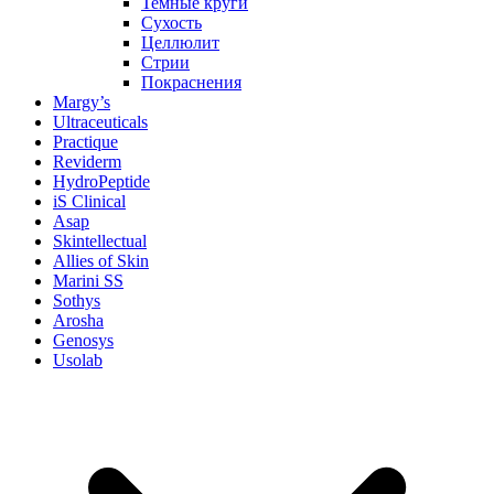
Темные круги
Сухость
Целлюлит
Стрии
Покраснения
Margy’s
Ultraceuticals
Practique
Reviderm
HydroPeptide
iS Clinical
Asap
Skintellectual
Allies of Skin
Marini SS
Sothys
Arosha
Genosys
Usolab