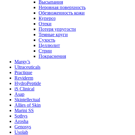
Высыпания
Неровная поверхность
Обезвоженность кожи
Купероз
Отеки
Потеря упругости
Темные круги
Сухость
Целлюлит
Стрии
Покраснения
Margy’s
Ultraceuticals
Practique
Reviderm
HydroPeptide
iS Clinical
Asap
Skintellectual
Allies of Skin
Marini SS
Sothys
Arosha
Genosys
Usolab