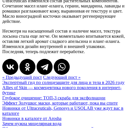
Ultraceuticals изменился состав растительных компонентов.
Сочетание масел иланг-иланга, герани, мандарина, лаванды и
ромашки разглаживают кожу, выравнивая ее текстуру и цвет.
Масло виноградной косточки оказывает регенерирующее
действие.
Несмотря на насыщенный состав и наличие масел, текстура
лосьона стала еще легче. Он моментально впитывается кожей,
оставляя легкий аромат сладкого апельсина и иланг-иланга.
Изменился дизайн внутренней и внешней упаковки.
Последняя, теперь подлежит переработке.
« Предыдущий пост
Следующий пост »
Экспертный гид по солнцезащите для лица и тела в 2026 году
Allies of Skin — космецевтика нового поколения в интернет-
бутике
Глубокое очищение: ТОП-3 скраба для эксфолиации
Эффект Золушки: маски, которые работают, пока вы спите
Новинки от Ultraceuticals, Genosys и USOLAB уже ждут вас в
каталоге
Новинки в каталоге от Arosha
Зачем нужна мицелярная вода