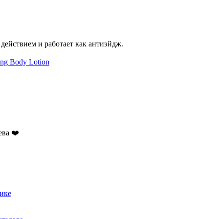
действием и работает как антиэйдж.
ing Body Lotion
ева ❤️
тике