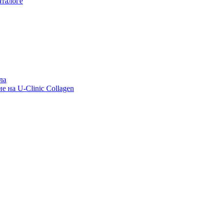
аталоге
ла
е на U-Clinic Collagen