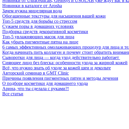
Новинки от Ultraceuticals, Genosys и USOLAB уже ждут вас в к
Новинки в каталоге от Arosha
Зачем нужна мицелярная вода
Обогащенные текстуры для насыщения вашей кожи
Топ-5 средств для борьбы со стрессом
Сужаем поры в домашних условиях
Подборка средств декоративной косметики
Топ-5 увлажняющих масок для лица
Как убрать пигментные пятна на лице
6 самых эффективных омолаживающих процедур для лица и те
Когда начинать пить коллаген и почему стоит обратить внимани
Сыворотки для лица — когда уход действительно работает
Сияющее лицо без блеска: особенности ухода за жирной кожей
Всё, что нужно знать об уходе за кожей шеи и декольте
Авторский семинар в GMT Clinic
Причины появления пигментных пятен и методы лечения
О подборе косметики для домашнего ухода
Арина, что ты сделала с руками?!
Все статьи