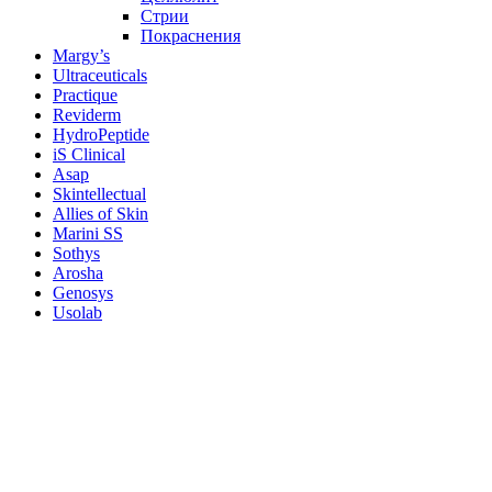
Стрии
Покраснения
Margy’s
Ultraceuticals
Practique
Reviderm
HydroPeptide
iS Clinical
Asap
Skintellectual
Allies of Skin
Marini SS
Sothys
Arosha
Genosys
Usolab