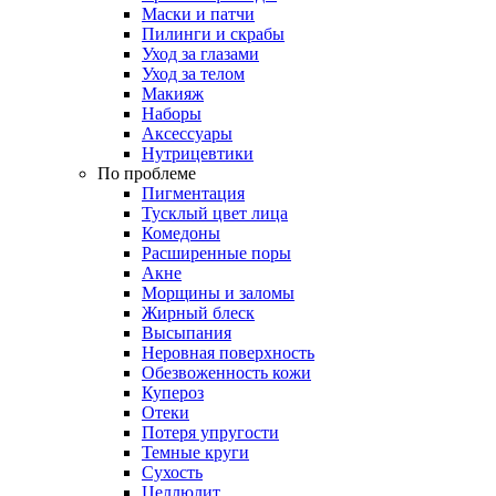
Маски и патчи
Пилинги и скрабы
Уход за глазами
Уход за телом
Макияж
Наборы
Аксессуары
Нутрицевтики
По проблеме
Пигментация
Тусклый цвет лица
Комедоны
Расширенные поры
Акне
Морщины и заломы
Жирный блеск
Высыпания
Неровная поверхность
Обезвоженность кожи
Купероз
Отеки
Потеря упругости
Темные круги
Сухость
Целлюлит