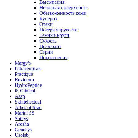
Высыпания
Неровная поверхность
Обезвоженность кожи
Купероз
Отеки
Потеря упругости
Темные круги
Сухость
Целлюлит
Стрии
Покраснения
Margy’s
Ultraceuticals
Practique
Reviderm
HydroPeptide
iS Clinical
Asap
Skintellectual
Allies of Skin
Marini SS
Sothys
Arosha
Genosys
Usolab