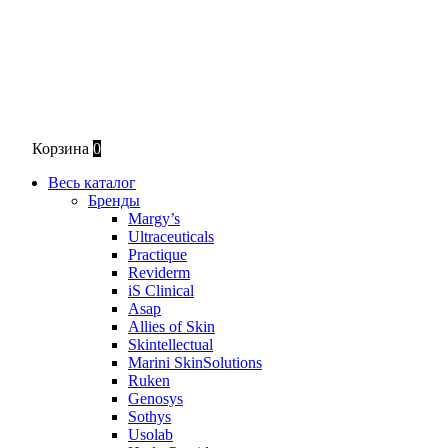
Корзина
0
Весь каталог
Бренды
Margy’s
Ultraceuticals
Practique
Reviderm
iS Clinical
Asap
Allies of Skin
Skintellectual
Marini SkinSolutions
Ruken
Genosys
Sothys
Usolab