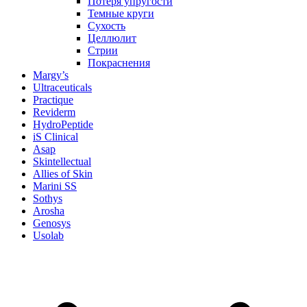
Потеря упругости
Темные круги
Сухость
Целлюлит
Стрии
Покраснения
Margy’s
Ultraceuticals
Practique
Reviderm
HydroPeptide
iS Clinical
Asap
Skintellectual
Allies of Skin
Marini SS
Sothys
Arosha
Genosys
Usolab