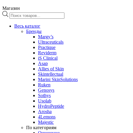
Магазин
Поиск
товаров
Весь каталог
Бренды
Margy’s
Ultraceuticals
Practique
Reviderm
iS Clinical
Asap
Allies of Skin
Skintellectual
Marini SkinSolutions
Ruken
Genosys
Sothys
Usolab
HydroPeptide
Arosha
4Lemons
Majestic
По категориям
Очищение