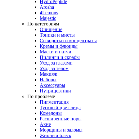
HydroPeptide
Arosha
4Lemons
Majestic
По категориям
Очищение
Тоники и мисты
Сыворотки и концентраты
Кремы и флюиды
Маски и патчи
Пилинги и скрабы
Уход за глазами
Уход за телом
Макияж
Наборы
Аксессуары
Нутрицевтики
По проблеме
Пигментация
Тусклый цвет лица
Комедоны
Расширенные поры
Акне
Морщины и заломы
Жирный блеск