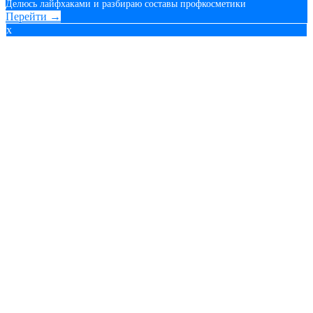
Делюсь лайфхаками и разбираю составы профкосметики
Перейти →
x