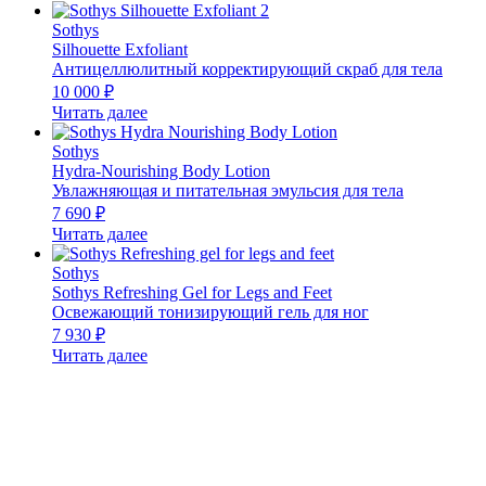
Sothys
Silhouette Exfoliant
Антицеллюлитный корректирующий скраб для тела
10 000
₽
Читать далее
Sothys
Hydra-Nourishing Body Lotion
Увлажняющая и питательная эмульсия для тела
7 690
₽
Читать далее
Sothys
Sothys Refreshing Gel for Legs and Feet
Освежающий тонизирующий гель для ног
7 930
₽
Читать далее