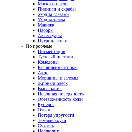
Маски и патчи
Пилинги и скрабы
Уход за глазами
Уход за телом
Макияж
Наборы
Аксессуары
Нутрицевтики
По проблеме
Пигментация
Тусклый цвет лица
Комедоны
Расширенные поры
Акне
Морщины и заломы
Жирный блеск
Высыпания
Неровная поверхность
Обезвоженность кожи
Купероз
Отеки
Потеря упругости
Темные круги
Сухость
Целлюлит