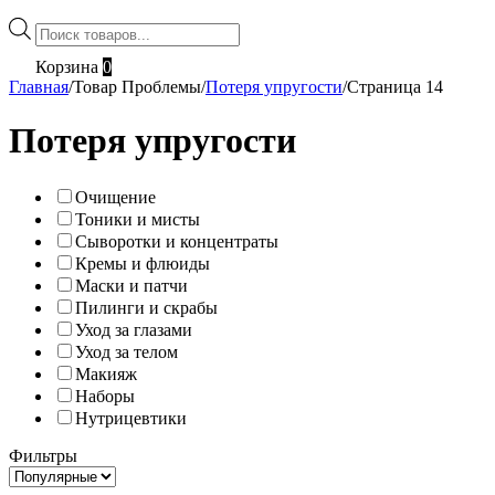
Поиск
товаров
Корзина
0
Главная
/
Товар Проблемы
/
Потеря упругости
/
Страница 14
Потеря упругости
Очищение
Тоники и мисты
Сыворотки и концентраты
Кремы и флюиды
Маски и патчи
Пилинги и скрабы
Уход за глазами
Уход за телом
Макияж
Наборы
Нутрицевтики
Фильтры