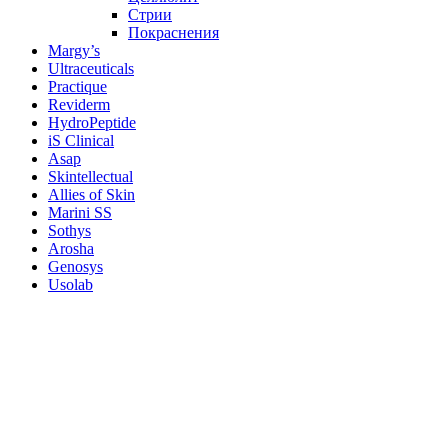
Стрии
Покраснения
Margy’s
Ultraceuticals
Practique
Reviderm
HydroPeptide
iS Clinical
Asap
Skintellectual
Allies of Skin
Marini SS
Sothys
Arosha
Genosys
Usolab