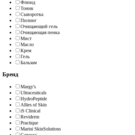
Флюид
Тоник
Сыворотка
Пилинг
Очищающий гель
Очищающая пенка
Мист
Масло
Крем
Гель
Бальзам
Бренд
Margy's
Ultraceuticals
HydroPeptide
Allies of Skin
iS Clinical
Reviderm
Practique
Marini SkinSolutions
Genosys