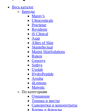
Весь каталог
Бренды
Margy’s
Ultraceuticals
Practique
Reviderm
iS Clinical
Asap
Allies of Skin
Skintellectual
Marini SkinSolutions
Ruken
Genosys
Sothys
Usolab
HydroPeptide
Arosha
4Lemons
Majestic
По категориям
Очищение
Тоники и мисты
Сыворотки и концентраты
Кремы и флюиды