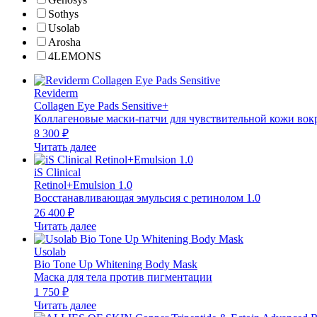
Sothys
Usolab
Arosha
4LEMONS
Reviderm
Collagen Eye Pads Sensitive+
Коллагеновые маски-патчи для чувствительной кожи вокр
8 300
₽
Читать далее
iS Clinical
Retinol+Emulsion 1.0
Восстанавливающая эмульсия с ретинолом 1.0
26 400
₽
Читать далее
Usolab
Bio Tone Up Whitening Body Mask
Маска для тела против пигментации
1 750
₽
Читать далее