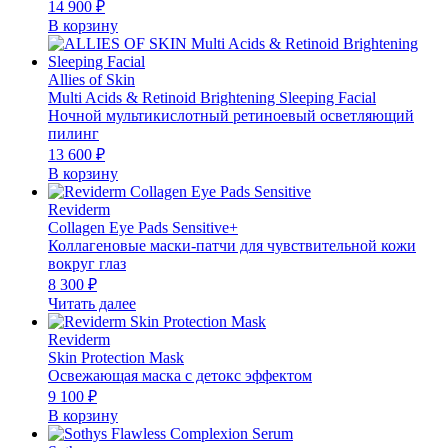
14 900
₽
В корзину
Allies of Skin
Multi Acids & Retinoid Brightening Sleeping Facial
Ночной мультикислотный ретиноевый осветляющий
пилинг
13 600
₽
В корзину
Reviderm
Collagen Eye Pads Sensitive+
Коллагеновые маски-патчи для чувствительной кожи
вокруг глаз
8 300
₽
Читать далее
Reviderm
Skin Protection Mask
Освежающая маска с детокс эффектом
9 100
₽
В корзину