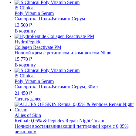
iS Clinical
Poly-Vitamin Serum
Сыворотка Поли-Витамин Серум
13 500
₽
В корзину
HydroPeptide
Collagen Reactivate PM
Ночной крем с ретинолом и комплексом Nimni
15 770
₽
В корзину
iS Clinical
Poly-Vitamin Serum
Сыворотка Поли-Витамин Серум, 30мл
21 450
₽
Читать далее
Allies of Skin
Retinal 0,05% & Peptides Repair Night Cream
Ночной восстанавливающий пептидный крем с 0,05%
ретиналем