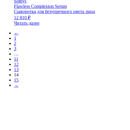
Sothys
Flawless Complexion Serum
Сыворотка для безупречного цвета лица
12 810
₽
Читать далее
←
1
2
3
…
11
12
13
14
15
→