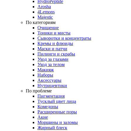
HydroPeptide
Arosha
4Lemons
Majestic
По категориям
Очищение
Тоники и мисты
Сыворотки и концентраты
Кремы и флюиды
Маски и патчи
Пилинги и скрабы
Уход за глазами
Уход за телом
Макияж
Наборы
Аксессуары
Нутрицевтики
По проблеме
Пигментация
Тусклый цвет лица
Комедоны
Расширенные поры
Акне
Морщины и заломы
Жирный блеск