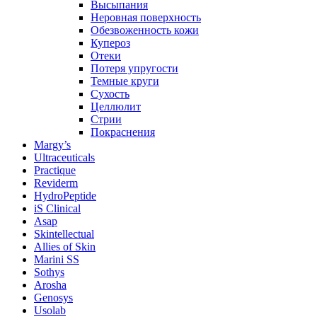
Высыпания
Неровная поверхность
Обезвоженность кожи
Купероз
Отеки
Потеря упругости
Темные круги
Сухость
Целлюлит
Стрии
Покраснения
Margy’s
Ultraceuticals
Practique
Reviderm
HydroPeptide
iS Clinical
Asap
Skintellectual
Allies of Skin
Marini SS
Sothys
Arosha
Genosys
Usolab