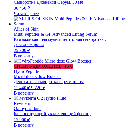
Сыворотка Дженекси Серум, 30 мл
30 450
₽
Читать далее
Allies of Skin
Multi Peptides & GF Advanced Lifting Serum
Разглаживающая мультипептидная сыворотка с
фактором роста
25 300
₽
В корзину
СПЕЦПРЕДЛОЖЕНИЕ -15%
HydroPeptide
Micro-dose Glow Booster
Деликатная сыворотка с ретинолом
Первоначальная
Текущая
11 440
₽
9 720
₽
цена
цена:
В корзину
составляла
9
11
720 ₽.
Reviderm
440 ₽.
O2 hydro fluid
Балансирующий увлажняющий флюид
15 900
₽
В корзину