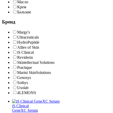
Масло
Крем
Бальзам
Бренд
Margy's
Ultraceuticals
HydroPeptide
Allies of Skin
iS Clinical
Reviderm
Skintellectual Solutions
Practique
Marini SkinSolutions
Genosys
Sothys
Usolab
4LEMONS
iS Clinical
GeneXC Serum