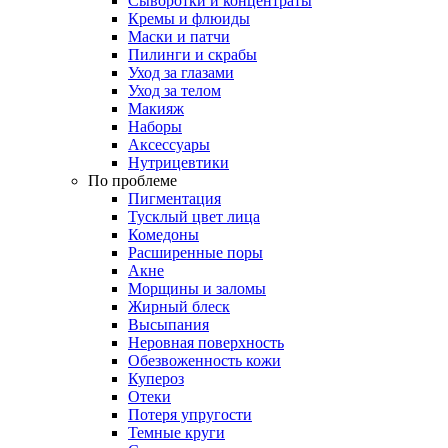
Сыворотки и концентраты
Кремы и флюиды
Маски и патчи
Пилинги и скрабы
Уход за глазами
Уход за телом
Макияж
Наборы
Аксессуары
Нутрицевтики
По проблеме
Пигментация
Тусклый цвет лица
Комедоны
Расширенные поры
Акне
Морщины и заломы
Жирный блеск
Высыпания
Неровная поверхность
Обезвоженность кожи
Купероз
Отеки
Потеря упругости
Темные круги