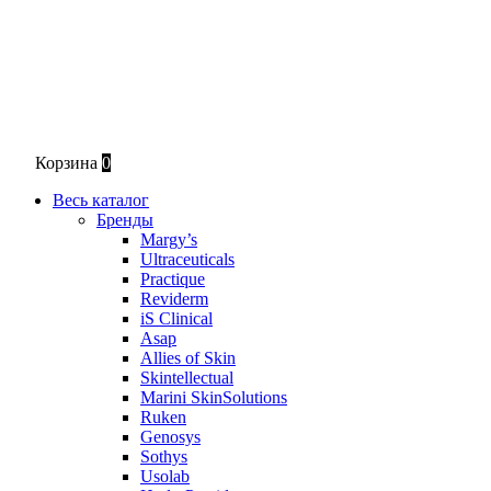
Корзина
0
Весь каталог
Бренды
Margy’s
Ultraceuticals
Practique
Reviderm
iS Clinical
Asap
Allies of Skin
Skintellectual
Marini SkinSolutions
Ruken
Genosys
Sothys
Usolab