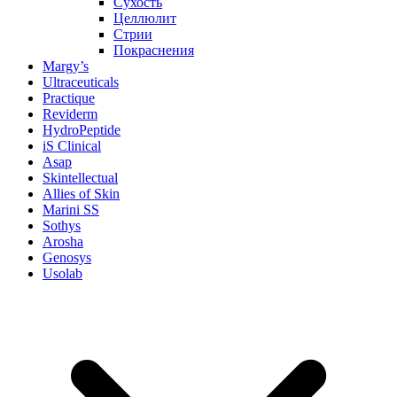
Сухость
Целлюлит
Стрии
Покраснения
Margy’s
Ultraceuticals
Practique
Reviderm
HydroPeptide
iS Clinical
Asap
Skintellectual
Allies of Skin
Marini SS
Sothys
Arosha
Genosys
Usolab