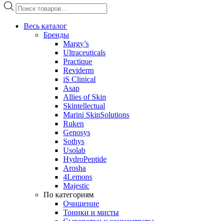
Поиск
товаров
Весь каталог
Бренды
Margy’s
Ultraceuticals
Practique
Reviderm
iS Clinical
Asap
Allies of Skin
Skintellectual
Marini SkinSolutions
Ruken
Genosys
Sothys
Usolab
HydroPeptide
Arosha
4Lemons
Majestic
По категориям
Очищение
Тоники и мисты