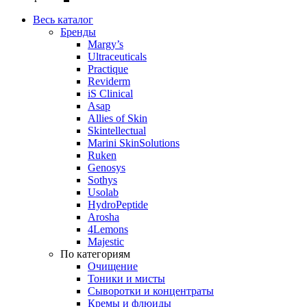
Весь каталог
Бренды
Margy’s
Ultraceuticals
Practique
Reviderm
iS Clinical
Asap
Allies of Skin
Skintellectual
Marini SkinSolutions
Ruken
Genosys
Sothys
Usolab
HydroPeptide
Arosha
4Lemons
Majestic
По категориям
Очищение
Тоники и мисты
Сыворотки и концентраты
Кремы и флюиды