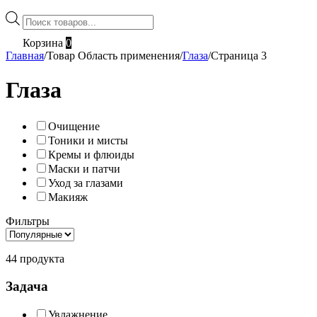
Поиск
товаров
Корзина
0
Главная
/
Товар Область применения
/
Глаза
/
Страница 3
Глаза
Очищение
Тоники и мисты
Кремы и флюиды
Маски и патчи
Уход за глазами
Макияж
Фильтры
44 продукта
Задача
Увлажнение