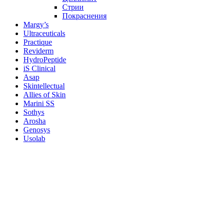
Стрии
Покраснения
Margy’s
Ultraceuticals
Practique
Reviderm
HydroPeptide
iS Clinical
Asap
Skintellectual
Allies of Skin
Marini SS
Sothys
Arosha
Genosys
Usolab