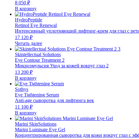
8 050
₽
В корзину
HydroPeptide
Retinol Eye Renewal
Интенсивный уплотняющий лифтинг-крем для глаз с рет
17 120
₽
Читать далее
Skintellectual Solutions
Eye Contour Treatment 2
Микроэмульсия Уход за кожей вокруг глаз 2
13 200
₽
В корзину
Sothys
Eye Tightening Serum
Anti-age сыворотка для лифтинга век
11 100
₽
В корзину
Marini SkinSolutions
Marini Luminate Eye Gel
Концентрированная сыворотка для кожи вокруг глаз с э