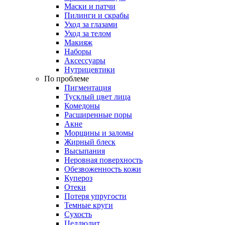
Маски и патчи
Пилинги и скрабы
Уход за глазами
Уход за телом
Макияж
Наборы
Аксессуары
Нутрицевтики
По проблеме
Пигментация
Тусклый цвет лица
Комедоны
Расширенные поры
Акне
Морщины и заломы
Жирный блеск
Высыпания
Неровная поверхность
Обезвоженность кожи
Купероз
Отеки
Потеря упругости
Темные круги
Сухость
Целлюлит