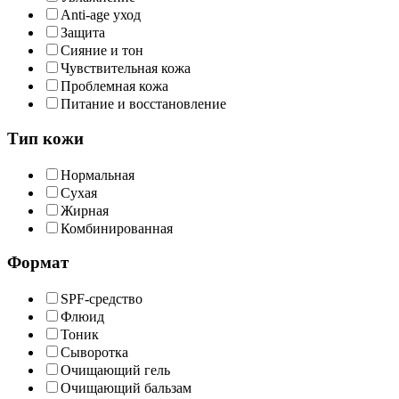
Anti-age уход
Защита
Сияние и тон
Чувствительная кожа
Проблемная кожа
Питание и восстановление
Тип кожи
Нормальная
Сухая
Жирная
Комбинированная
Формат
SPF-средство
Флюид
Тоник
Сыворотка
Очищающий гель
Очищающий бальзам