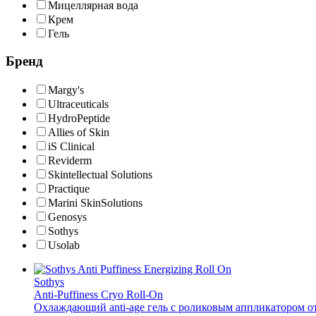
Мицеллярная вода
Крем
Гель
Бренд
Margy's
Ultraceuticals
HydroPeptide
Allies of Skin
iS Clinical
Reviderm
Skintellectual Solutions
Practique
Marini SkinSolutions
Genosys
Sothys
Usolab
Sothys
Anti-Puffiness Cryo Roll-On
Охлаждающий anti-age гель с роликовым аппликатором от