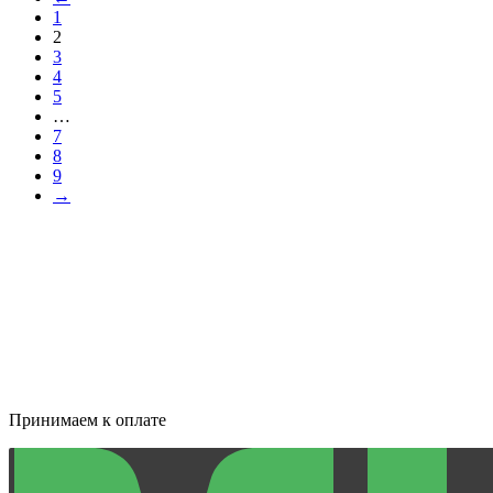
1
2
3
4
5
…
7
8
9
→
Принимаем к оплате