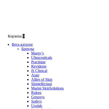
Корзина
0
Весь каталог
Бренды
Margy’s
Ultraceuticals
Practique
Reviderm
iS Clinical
Asap
Allies of Skin
Skintellectual
Marini SkinSolutions
Ruken
Genosys
Sothys
Usolab