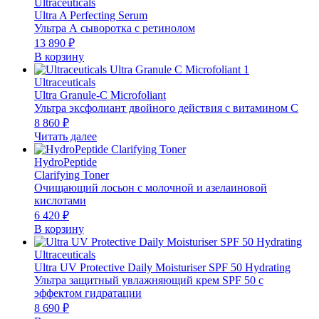
Ultraceuticals
Ultra A Perfecting Serum
Ультра А сыворотка с ретинолом
13 890
₽
В корзину
Ultraceuticals
Ultra Granule-C Microfoliant
Ультра эксфолиант двойного действия с витамином С
8 860
₽
Читать далее
HydroPeptide
Clarifying Toner
Очищающий лосьон с молочной и азелаиновой
кислотами
6 420
₽
В корзину
Ultraceuticals
Ultra UV Protective Daily Moisturiser SPF 50 Hydrating
Ультра защитный увлажняющий крем SPF 50 с
эффектом гидратации
8 690
₽