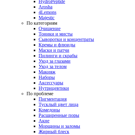
HydroPeptide
Arosha
4Lemons
Majestic
По категориям
Очищение
Тоники и мисты
Сыворотки и концентраты
Кремы и флюиды
Маски и патчи
Пилинги и скрабы
Уход за глазами
Уход за телом
Макияж
Наборы
Аксессуары
Нутрицевтики
По проблеме
Пигментация
Тусклый цвет лица
Комедоны
Расширенные поры
Акне
Морщины и заломы
Жирный блеск