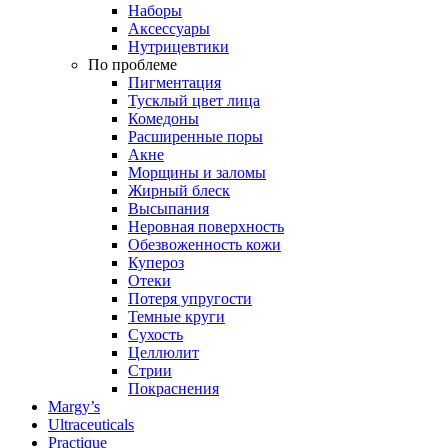
Наборы
Аксессуары
Нутрицевтики
По проблеме
Пигментация
Тусклый цвет лица
Комедоны
Расширенные поры
Акне
Морщины и заломы
Жирный блеск
Высыпания
Неровная поверхность
Обезвоженность кожи
Купероз
Отеки
Потеря упругости
Темные круги
Сухость
Целлюлит
Стрии
Покраснения
Margy’s
Ultraceuticals
Practique