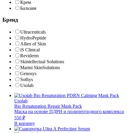
Крем
Бальзам
Бренд
Ultraceuticals
HydroPeptide
Allies of Skin
iS Clinical
Reviderm
Skintellectual Solutions
Marini SkinSolutions
Genosys
Sothys
Usolab
Usolab
Bio Renaturation Repair Mask Pack
Маска на основе ПДРН и полипептидного комплекса
550
₽
В корзину