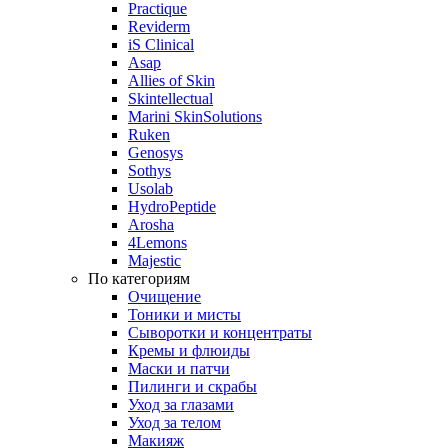
Practique
Reviderm
iS Clinical
Asap
Allies of Skin
Skintellectual
Marini SkinSolutions
Ruken
Genosys
Sothys
Usolab
HydroPeptide
Arosha
4Lemons
Majestic
По категориям
Очищение
Тоники и мисты
Сыворотки и концентраты
Кремы и флюиды
Маски и патчи
Пилинги и скрабы
Уход за глазами
Уход за телом
Макияж