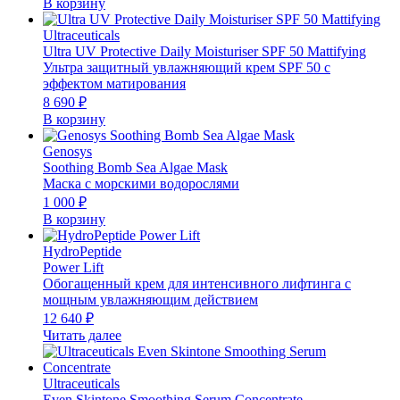
В корзину
Ultraceuticals
Ultra UV Protective Daily Moisturiser SPF 50 Mattifying
Ультра защитный увлажняющий крем SPF 50 с
эффектом матирования
8 690
₽
В корзину
Genosys
Soothing Bomb Sea Algae Mask
Маска с морскими водорослями
1 000
₽
В корзину
HydroPeptide
Power Lift
Обогащенный крем для интенсивного лифтинга с
мощным увлажняющим действием
12 640
₽
Читать далее
Ultraceuticals
Even Skintone Smoothing Serum Concentrate