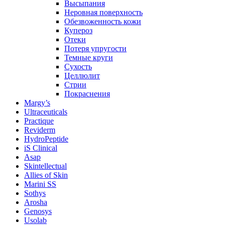
Высыпания
Неровная поверхность
Обезвоженность кожи
Купероз
Отеки
Потеря упругости
Темные круги
Сухость
Целлюлит
Стрии
Покраснения
Margy’s
Ultraceuticals
Practique
Reviderm
HydroPeptide
iS Clinical
Asap
Skintellectual
Allies of Skin
Marini SS
Sothys
Arosha
Genosys
Usolab