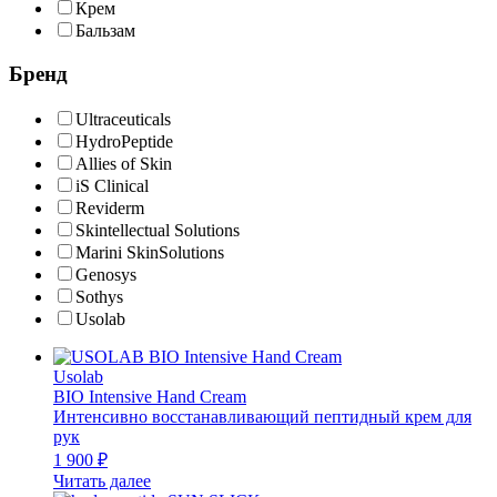
Крем
Бальзам
Бренд
Ultraceuticals
HydroPeptide
Allies of Skin
iS Clinical
Reviderm
Skintellectual Solutions
Marini SkinSolutions
Genosys
Sothys
Usolab
Usolab
BIO Intensive Hand Cream
Интенсивно восстанавливающий пептидный крем для
рук
1 900
₽
Читать далее