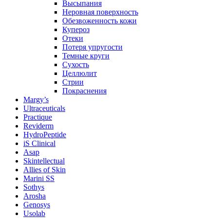
Высыпания
Неровная поверхность
Обезвоженность кожи
Купероз
Отеки
Потеря упругости
Темные круги
Сухость
Целлюлит
Стрии
Покраснения
Margy’s
Ultraceuticals
Practique
Reviderm
HydroPeptide
iS Clinical
Asap
Skintellectual
Allies of Skin
Marini SS
Sothys
Arosha
Genosys
Usolab