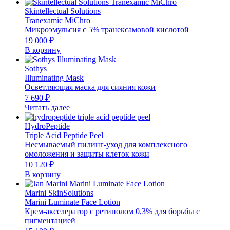
Skintellectual Solutions
Tranexamic MiChro
Микроэмульсия с 5% транексамовой кислотой
19 000
₽
В корзину
Sothys
Illuminating Mask
Осветляющая маска для сияния кожи
7 690
₽
Читать далее
HydroPeptide
Triple Acid Peptide Peel
Несмываемый пилинг-уход для комплексного
омоложения и защиты клеток кожи
10 120
₽
В корзину
Marini SkinSolutions
Marini Luminate Face Lotion
Крем-акселератор c ретинолом 0,3% для борьбы с
пигментацией