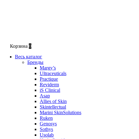
Корзина
0
Весь каталог
Бренды
Margy’s
Ultraceuticals
Practique
Reviderm
iS Clinical
Asap
Allies of Skin
Skintellectual
Marini SkinSolutions
Ruken
Genosys
Sothys
Usolab