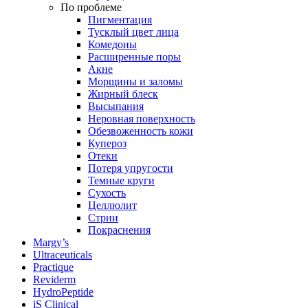
По проблеме
Пигментация
Тусклый цвет лица
Комедоны
Расширенные поры
Акне
Морщины и заломы
Жирный блеск
Высыпания
Неровная поверхность
Обезвоженность кожи
Купероз
Отеки
Потеря упругости
Темные круги
Сухость
Целлюлит
Стрии
Покраснения
Margy’s
Ultraceuticals
Practique
Reviderm
HydroPeptide
iS Clinical