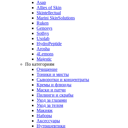
Asap
Allies of Skin
Skintellectual
Marini SkinSolutions
Ruken
Genosys
Sothys
Usolab
HydroPeptide
Arosha
4Lemons
Majestic
По категориям
Очищение
Тоники и мисты
Сыворотки и концентраты
Кремы и флюиды
Маски и патчи
Пилинги и скрабы
Уход за глазами
Уход за телом
Макияж
Наборы
Аксессуары
Нутрицевтики