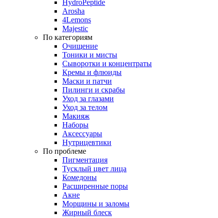
HydroPeptide
Arosha
4Lemons
Majestic
По категориям
Очищение
Тоники и мисты
Сыворотки и концентраты
Кремы и флюиды
Маски и патчи
Пилинги и скрабы
Уход за глазами
Уход за телом
Макияж
Наборы
Аксессуары
Нутрицевтики
По проблеме
Пигментация
Тусклый цвет лица
Комедоны
Расширенные поры
Акне
Морщины и заломы
Жирный блеск