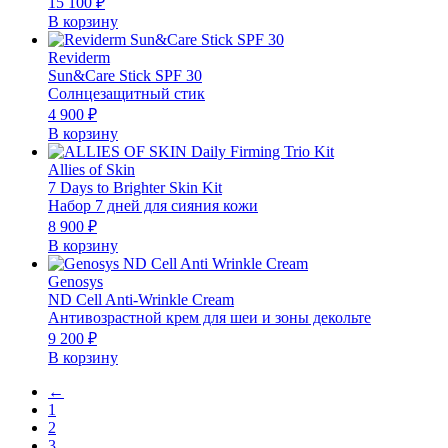
15 100
₽
В корзину
Reviderm
Sun&Care Stick SPF 30
Солнцезащитный стик
4 900
₽
В корзину
Allies of Skin
7 Days to Brighter Skin Kit
Набор 7 дней для сияния кожи
8 900
₽
В корзину
Genosys
ND Cell Anti-Wrinkle Cream
Антивозрастной крем для шеи и зоны декольте
9 200
₽
В корзину
←
1
2
3