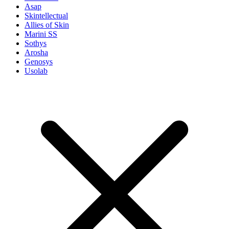
Asap
Skintellectual
Allies of Skin
Marini SS
Sothys
Arosha
Genosys
Usolab