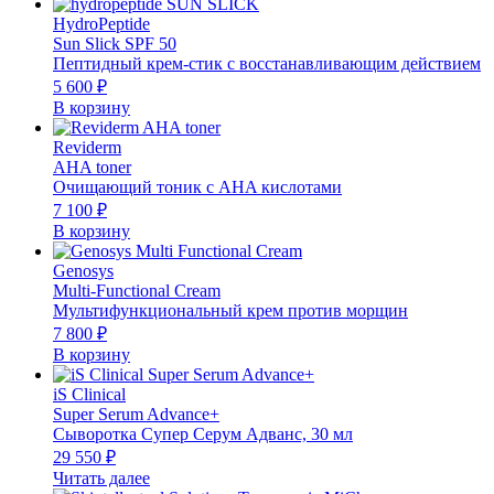
HydroPeptide
Sun Slick SPF 50
Пептидный крем-стик с восстанавливающим действием
5 600
₽
В корзину
Reviderm
AHA toner
Очищающий тоник с AHA кислотами
7 100
₽
В корзину
Genosys
Multi-Functional Cream
Мультифункциональный крем против морщин
7 800
₽
В корзину
iS Clinical
Super Serum Advance+
Сыворотка Супер Серум Адванс, 30 мл
29 550
₽
Читать далее