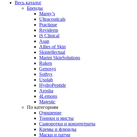
Весь каталог
Бренды
Margy’s
Ultraceuticals
Practique
Reviderm
iS Clinical
Asap
Allies of Skin
Skintellectual
Marini SkinSolutions
Ruken
Genosys
Sothys
Usolab
HydroPeptide
Arosha
4Lemons
Majestic
По категориям
Очищение
Тоники и мисты
Сыворотки и концентраты
Кремы и флюиды
Маски и патчи