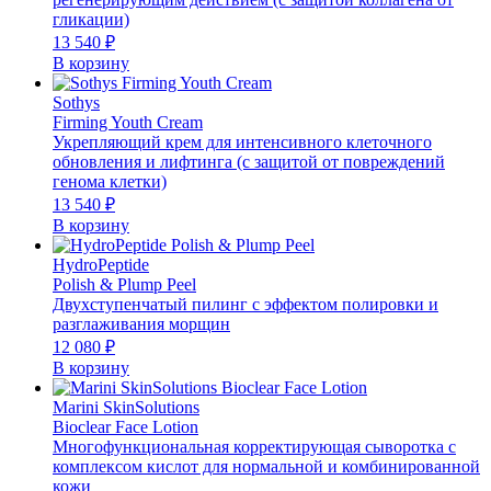
гликации)
13 540
₽
В корзину
Sothys
Firming Youth Cream
Укрепляющий крем для интенсивного клеточного
обновления и лифтинга (с защитой от повреждений
генома клетки)
13 540
₽
В корзину
HydroPeptide
Polish & Plump Peel
Двухступенчатый пилинг с эффектом полировки и
разглаживания морщин
12 080
₽
В корзину
Marini SkinSolutions
Bioclear Face Lotion
Многофункциональная корректирующая сыворотка с
комплексом кислот для нормальной и комбинированной
кожи