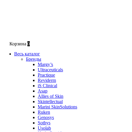
Корзина
0
Весь каталог
Бренды
Margy’s
Ultraceuticals
Practique
Reviderm
iS Clinical
Asap
Allies of Skin
Skintellectual
Marini SkinSolutions
Ruken
Genosys
Sothys
Usolab