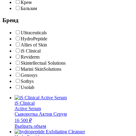
Крем
Бальзам
Бренд
Ultraceuticals
HydroPeptide
Allies of Skin
iS Clinical
Reviderm
Skintellectual Solutions
Marini SkinSolutions
Genosys
Sothys
Usolab
iS Clinical
Active Serum
Сыворотка Актив Серум
16 500
₽
Выбрать объем