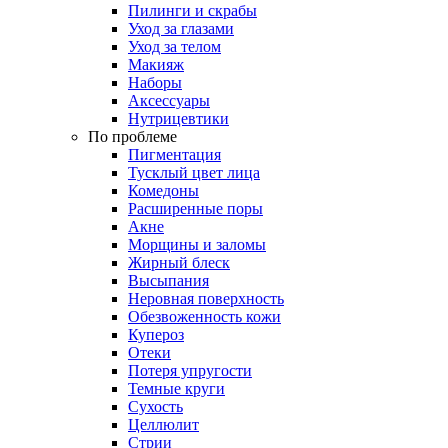
Пилинги и скрабы
Уход за глазами
Уход за телом
Макияж
Наборы
Аксессуары
Нутрицевтики
По проблеме
Пигментация
Тусклый цвет лица
Комедоны
Расширенные поры
Акне
Морщины и заломы
Жирный блеск
Высыпания
Неровная поверхность
Обезвоженность кожи
Купероз
Отеки
Потеря упругости
Темные круги
Сухость
Целлюлит
Стрии