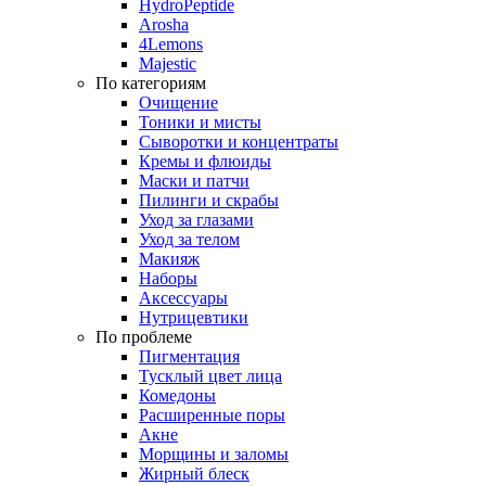
HydroPeptide
Arosha
4Lemons
Majestic
По категориям
Очищение
Тоники и мисты
Сыворотки и концентраты
Кремы и флюиды
Маски и патчи
Пилинги и скрабы
Уход за глазами
Уход за телом
Макияж
Наборы
Аксессуары
Нутрицевтики
По проблеме
Пигментация
Тусклый цвет лица
Комедоны
Расширенные поры
Акне
Морщины и заломы
Жирный блеск