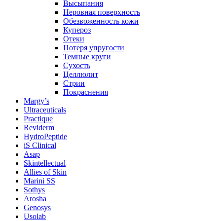
Высыпания
Неровная поверхность
Обезвоженность кожи
Купероз
Отеки
Потеря упругости
Темные круги
Сухость
Целлюлит
Стрии
Покраснения
Margy’s
Ultraceuticals
Practique
Reviderm
HydroPeptide
iS Clinical
Asap
Skintellectual
Allies of Skin
Marini SS
Sothys
Arosha
Genosys
Usolab