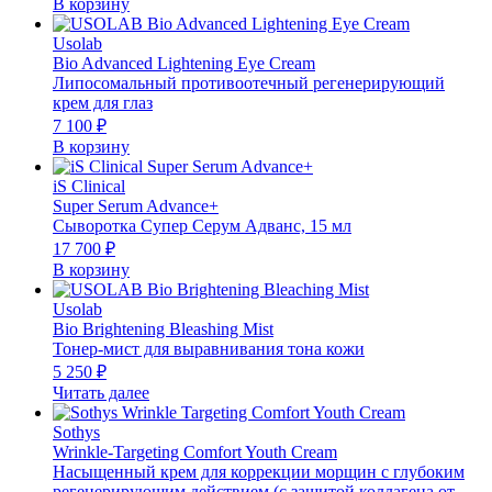
В корзину
Usolab
Bio Advanced Lightening Eye Cream
Липосомальный противоотечный регенерирующий
крем для глаз
7 100
₽
В корзину
iS Clinical
Super Serum Advance+
Сыворотка Супер Серум Адванс, 15 мл
17 700
₽
В корзину
Usolab
Bio Brightening Bleashing Mist
Тонер-мист для выравнивания тона кожи
5 250
₽
Читать далее
Sothys
Wrinkle-Targeting Comfort Youth Cream
Насыщенный крем для коррекции морщин с глубоким
регенерирующим действием (с защитой коллагена от