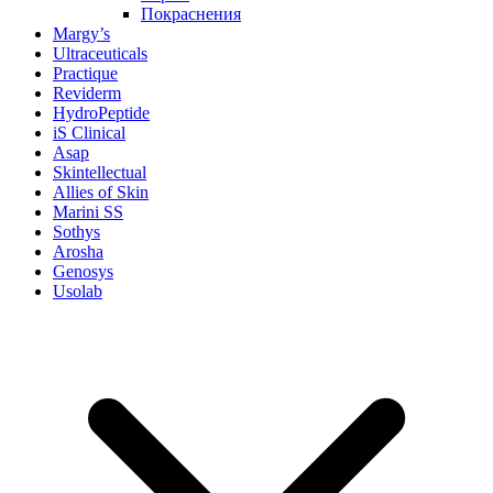
Покраснения
Margy’s
Ultraceuticals
Practique
Reviderm
HydroPeptide
iS Clinical
Asap
Skintellectual
Allies of Skin
Marini SS
Sothys
Arosha
Genosys
Usolab