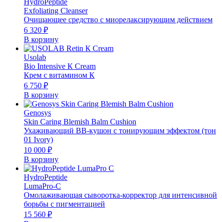
HydroPeptide
Exfoliating Cleanser
Очищающее средство с миорелаксирующим действием
6 320
₽
В корзину
Usolab
Bio Intensive К Cream
Крем с витамином К
6 750
₽
В корзину
Genosys
Skin Caring Blemish Balm Cushion
Ухаживающий BB-кушон с тонирующим эффектом (тон
01 Ivory)
10 000
₽
В корзину
HydroPeptide
LumаPro-C
Омолаживающая сыворотка-корректор для интенсивной
борьбы с пигментацией
15 560
₽