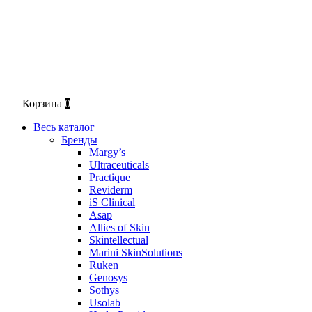
Корзина
0
Весь каталог
Бренды
Margy’s
Ultraceuticals
Practique
Reviderm
iS Clinical
Asap
Allies of Skin
Skintellectual
Marini SkinSolutions
Ruken
Genosys
Sothys
Usolab