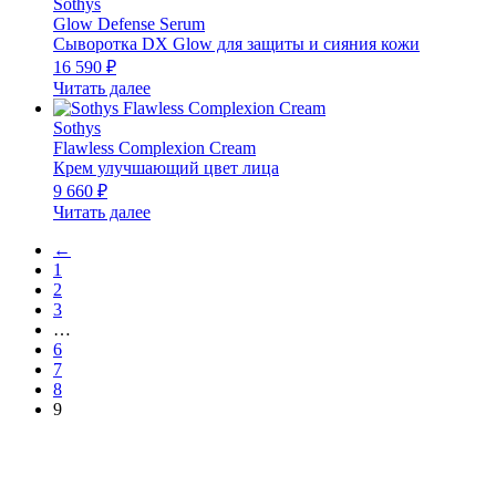
Sothys
Glow Defense Serum
Сыворотка DX Glow для защиты и сияния кожи
16 590
₽
Читать далее
Sothys
Flawless Complexion Cream
Крем улучшающий цвет лица
9 660
₽
Читать далее
←
1
2
3
…
6
7
8
9