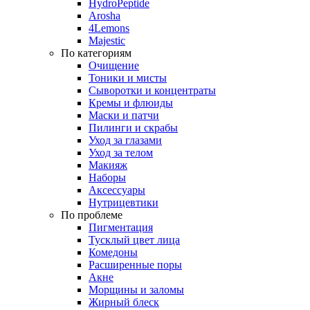
HydroPeptide
Arosha
4Lemons
Majestic
По категориям
Очищение
Тоники и мисты
Сыворотки и концентраты
Кремы и флюиды
Маски и патчи
Пилинги и скрабы
Уход за глазами
Уход за телом
Макияж
Наборы
Аксессуары
Нутрицевтики
По проблеме
Пигментация
Тусклый цвет лица
Комедоны
Расширенные поры
Акне
Морщины и заломы
Жирный блеск