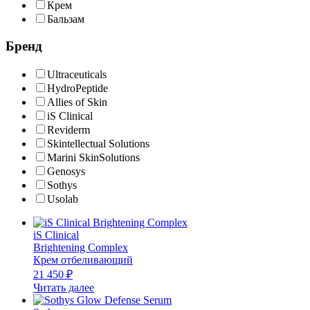
Крем
Бальзам
Бренд
Ultraceuticals
HydroPeptide
Allies of Skin
iS Clinical
Reviderm
Skintellectual Solutions
Marini SkinSolutions
Genosys
Sothys
Usolab
iS Clinical
Brightening Complex
Крем отбеливающий
21 450
₽
Читать далее