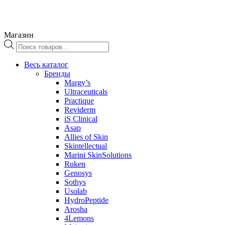
Магазин
Поиск
товаров
Весь каталог
Бренды
Margy’s
Ultraceuticals
Practique
Reviderm
iS Clinical
Asap
Allies of Skin
Skintellectual
Marini SkinSolutions
Ruken
Genosys
Sothys
Usolab
HydroPeptide
Arosha
4Lemons