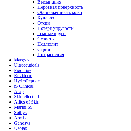
Высыпания
Неровная поверхность
Обезвоженность кожи
Купероз
Отеки
Потеря упругости
Темные круги
Сухость
Целлюлит
Стрии
Покраснения
Margy’s
Ultraceuticals
Practique
Reviderm
HydroPeptide
iS Clinical
Asap
Skintellectual
Allies of Skin
Marini SS
Sothys
Arosha
Genosys
Usolab