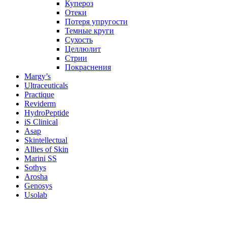
Купероз
Отеки
Потеря упругости
Темные круги
Сухость
Целлюлит
Стрии
Покраснения
Margy’s
Ultraceuticals
Practique
Reviderm
HydroPeptide
iS Clinical
Asap
Skintellectual
Allies of Skin
Marini SS
Sothys
Arosha
Genosys
Usolab