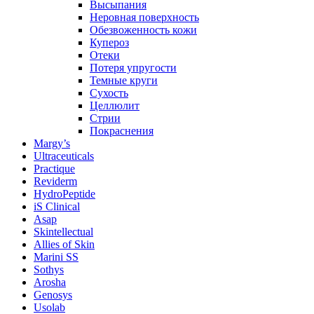
Высыпания
Неровная поверхность
Обезвоженность кожи
Купероз
Отеки
Потеря упругости
Темные круги
Сухость
Целлюлит
Стрии
Покраснения
Margy’s
Ultraceuticals
Practique
Reviderm
HydroPeptide
iS Clinical
Asap
Skintellectual
Allies of Skin
Marini SS
Sothys
Arosha
Genosys
Usolab