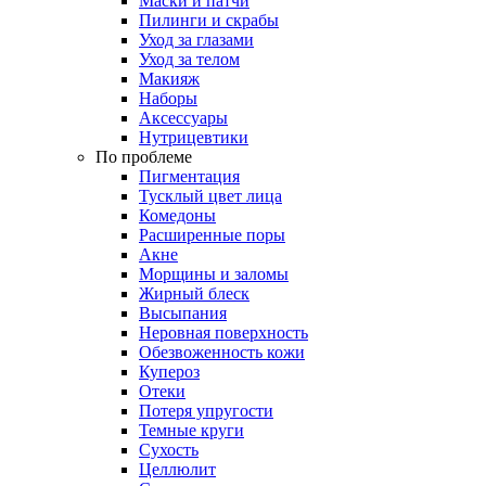
Маски и патчи
Пилинги и скрабы
Уход за глазами
Уход за телом
Макияж
Наборы
Аксессуары
Нутрицевтики
По проблеме
Пигментация
Тусклый цвет лица
Комедоны
Расширенные поры
Акне
Морщины и заломы
Жирный блеск
Высыпания
Неровная поверхность
Обезвоженность кожи
Купероз
Отеки
Потеря упругости
Темные круги
Сухость
Целлюлит