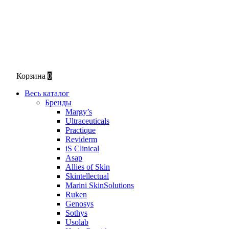
Корзина
0
Весь каталог
Бренды
Margy’s
Ultraceuticals
Practique
Reviderm
iS Clinical
Asap
Allies of Skin
Skintellectual
Marini SkinSolutions
Ruken
Genosys
Sothys
Usolab