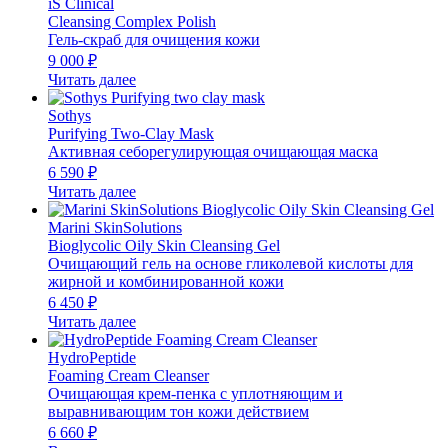
iS Clinical
Cleansing Complex Polish
Гель-скраб для очищения кожи
9 000
₽
Читать далее
Sothys
Purifying Two-Clay Mask
Активная себорегулирующая очищающая маска
6 590
₽
Читать далее
Marini SkinSolutions
Bioglycolic Oily Skin Cleansing Gel
Очищающий гель на основе гликолевой кислоты для
жирной и комбинированной кожи
6 450
₽
Читать далее
HydroPeptide
Foaming Cream Cleanser
Очищающая крем-пенка с уплотняющим и
выравнивающим тон кожи действием
6 660
₽