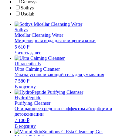
Genosys
Sothys
Usolab
Sothys
Micellar Cleansing Water
Мицеллярная вода для очищения кожи
5 610
₽
Читать далее
Ultraceuticals
Ultra Calming Cleanser
Ультра успокаивающий гель для умывания
7 580
₽
В корзину
HydroPeptide
Purifying Cleanser
Очищающее средство с эффектом абсорбции и
детоксикации
7 100
₽
В корзину