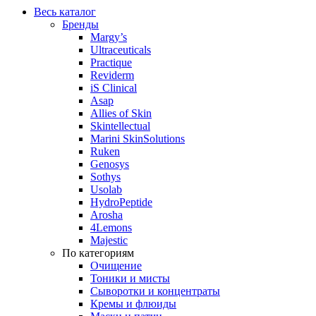
Весь каталог
Бренды
Margy’s
Ultraceuticals
Practique
Reviderm
iS Clinical
Asap
Allies of Skin
Skintellectual
Marini SkinSolutions
Ruken
Genosys
Sothys
Usolab
HydroPeptide
Arosha
4Lemons
Majestic
По категориям
Очищение
Тоники и мисты
Сыворотки и концентраты
Кремы и флюиды