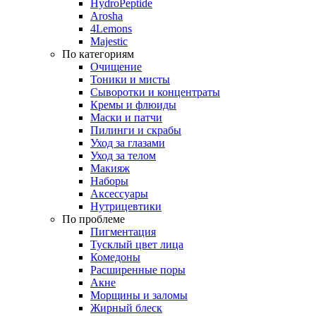
HydroPeptide
Arosha
4Lemons
Majestic
По категориям
Очищение
Тоники и мисты
Сыворотки и концентраты
Кремы и флюиды
Маски и патчи
Пилинги и скрабы
Уход за глазами
Уход за телом
Макияж
Наборы
Аксессуары
Нутрицевтики
По проблеме
Пигментация
Тусклый цвет лица
Комедоны
Расширенные поры
Акне
Морщины и заломы
Жирный блеск