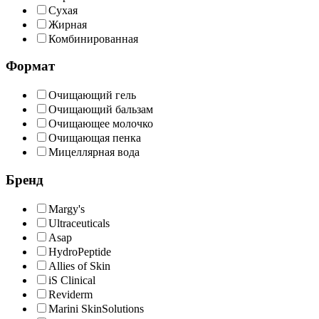
Сухая
Жирная
Комбинированная
Формат
Очищающий гель
Очищающий бальзам
Очищающее молочко
Очищающая пенка
Мицеллярная вода
Бренд
Margy's
Ultraceuticals
Asap
HydroPeptide
Allies of Skin
iS Clinical
Reviderm
Marini SkinSolutions