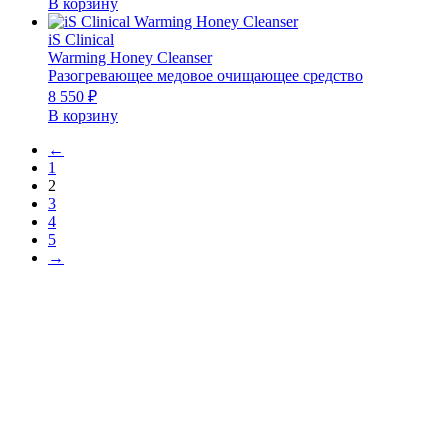
В корзину
iS Clinical
Warming Honey Cleanser
Разогревающее медовое очищающее средство
8 550
₽
В корзину
←
1
2
3
4
5
→