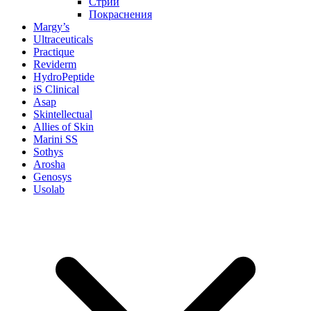
Стрии
Покраснения
Margy’s
Ultraceuticals
Practique
Reviderm
HydroPeptide
iS Clinical
Asap
Skintellectual
Allies of Skin
Marini SS
Sothys
Arosha
Genosys
Usolab