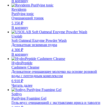
В корзину
Reviderm
Purifying tonic
Очищающий тоник
5 350
₽
В корзину
Usolab
Soft Oatmeal Enzyme Powder Wash
Деликатная энзимная пудра
4 300
₽
В корзину
HydroPeptide
Cashmere Cleanse
Деликатное очищающее молочко на основе розовой
воды с пептидным комплексом
6 910
₽
Читать далее
Sothys
Purifying Foaming Gel
Гель-мусс очищающий с экстрактами ириса и таволги