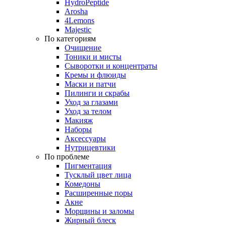
HydroPeptide
Arosha
4Lemons
Majestic
По категориям
Очищение
Тоники и мисты
Сыворотки и концентраты
Кремы и флюиды
Маски и патчи
Пилинги и скрабы
Уход за глазами
Уход за телом
Макияж
Наборы
Аксессуары
Нутрицевтики
По проблеме
Пигментация
Тусклый цвет лица
Комедоны
Расширенные поры
Акне
Морщины и заломы
Жирный блеск