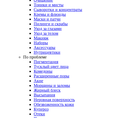
Очищение
Тоники и мисты
Сыворотки и концентраты
Кремы и флюиды
Маски и патчи
Пилинги и скрабы
Уход за глазами
Уход за телом
Макияж
Наборы
Аксессуары
Нутрицевтики
По проблеме
Пигментация
Тусклый цвет лица
Комедоны
Расширенные поры
Акне
Морщины и заломы
Жирный блеск
Высыпания
Неровная поверхность
Обезвоженность кожи
Купероз
Отеки