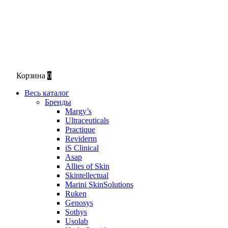
Корзина
0
Весь каталог
Бренды
Margy’s
Ultraceuticals
Practique
Reviderm
iS Clinical
Asap
Allies of Skin
Skintellectual
Marini SkinSolutions
Ruken
Genosys
Sothys
Usolab