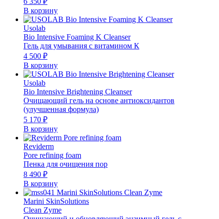
6 350
₽
В корзину
Usolab
Bio Intensive Foaming K Cleanser
Гель для умывания с витамином К
4 500
₽
В корзину
Usolab
Bio Intensive Brightening Cleanser
Очищающий гель на основе антиоксидантов
(улучшенная формула)
5 170
₽
В корзину
Reviderm
Pore refining foam
Пенка для очищения пор
8 490
₽
В корзину
Marini SkinSolutions
Clean Zyme
Очищающий и обновляющий энзимный гель с