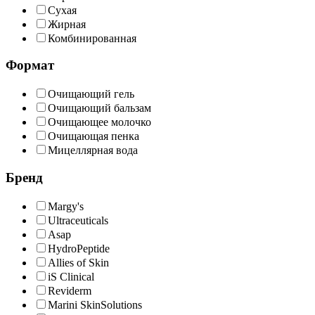
Сухая
Жирная
Комбинированная
Формат
Очищающий гель
Очищающий бальзам
Очищающее молочко
Очищающая пенка
Мицеллярная вода
Бренд
Margy's
Ultraceuticals
Asap
HydroPeptide
Allies of Skin
iS Clinical
Reviderm
Marini SkinSolutions