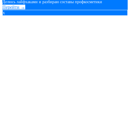
Делюсь лайфхаками и разбираю составы профкосметики
Перейти →
x