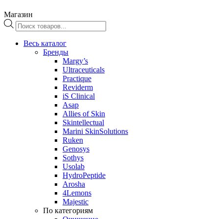
Магазин
Поиск
товаров
Весь каталог
Бренды
Margy’s
Ultraceuticals
Practique
Reviderm
iS Clinical
Asap
Allies of Skin
Skintellectual
Marini SkinSolutions
Ruken
Genosys
Sothys
Usolab
HydroPeptide
Arosha
4Lemons
Majestic
По категориям