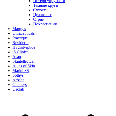
Потеря упругости
Темные круги
Сухость
Целлюлит
Стрии
Покраснения
Margy’s
Ultraceuticals
Practique
Reviderm
HydroPeptide
iS Clinical
Asap
Skintellectual
Allies of Skin
Marini SS
Sothys
Arosha
Genosys
Usolab