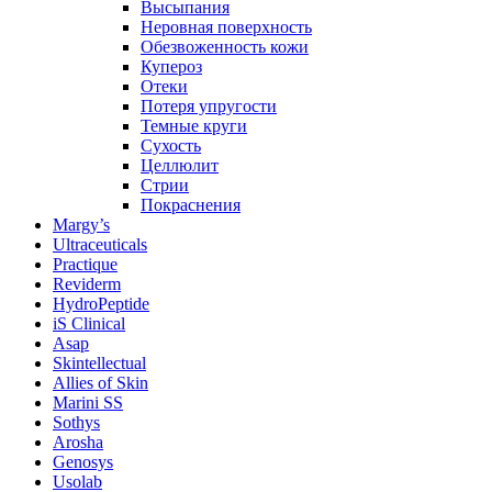
Высыпания
Неровная поверхность
Обезвоженность кожи
Купероз
Отеки
Потеря упругости
Темные круги
Сухость
Целлюлит
Стрии
Покраснения
Margy’s
Ultraceuticals
Practique
Reviderm
HydroPeptide
iS Clinical
Asap
Skintellectual
Allies of Skin
Marini SS
Sothys
Arosha
Genosys
Usolab