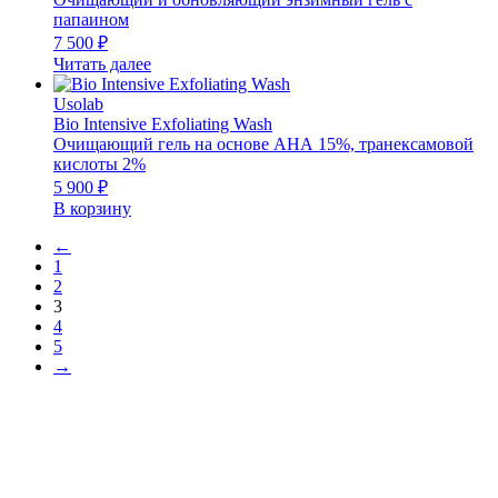
папаином
7 500
₽
Читать далее
Usolab
Bio Intensive Exfoliating Wash
Очищающий гель на основе АНА 15%, транексамовой
кислоты 2%
5 900
₽
В корзину
←
1
2
3
4
5
→