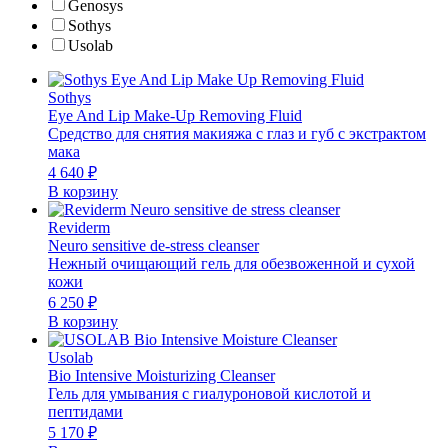
Genosys
Sothys
Usolab
Sothys
Eye And Lip Make-Up Removing Fluid
Средство для снятия макияжа с глаз и губ с экстрактом
мака
4 640
₽
В корзину
Reviderm
Neuro sensitive de-stress cleanser
Нежный очищающий гель для обезвоженной и сухой
кожи
6 250
₽
В корзину
Usolab
Bio Intensive Moisturizing Cleanser
Гель для умывания с гиалуроновой кислотой и
пептидами
5 170
₽